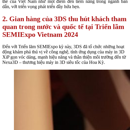
thế của Việt Nam như một điểm đến tiềm năng trong ngành bán
dẫn, với triển vọng phát triển đầy hứa hẹn.
2. Gian hàng của 3DS thu hút khách tham
quan trong nước và quốc tế tại Triển lãm
SEMIExpo Vietnam 2024
Đến với Triển lãm SEMIExpo kỳ này, 3DS đã tổ chức những hoạt
động khám phá thú vị về công nghệ, tính ứng dụng của máy in 3D
XiP gọn vóc dáng, mạnh hiệu năng và thân thiện môi trường đến từ
Nexa3D – thương hiệu máy in 3D siêu tốc của Hoa Kỳ.