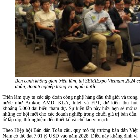
Bên cạnh không gian triển lãm, tại SEMIExpo Vietnam 2024 cò
đoàn, doanh nghiệp trong và ngoài nước
Triển lãm quy tụ các tập đoàn công nghệ hàng đầu thế giới và trong
nước như Amkor, AMD, KLA, Intel và FPT, dự kiến thu hút
khoảng 5.000 đại biểu tham dự. Sự kiện lần này hứa hẹn
sẽ mở ra
những cơ hội mới cho các doanh nghiệp trong chuỗi giá trị bán dẫn,
từ lắp ráp, thử nghiệm đến thiết kế và chế tạo vi mạch.
Theo Hiệp hội Bán dẫn Toàn cầu, quy mô thị trường bán dẫn Việt
Nam có thể đạt 7,01 tỷ USD vào năm 2028. Điều này khẳng định vị