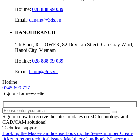
Hotline:
028 888 99 039
Email:
danang@3ds.vn
HANOI BRANCH
5th Floor, IC TOWER, 82 Duy Tan Street, Cau Giay Ward,
Hanoi City, Vietnam
Hotline:
028 888 99 039
Email:
hanoi@3ds.vn
Hotline
0345 699 777
Sign up for newsletter
Sign up now to receive the latest updates on 3D technology and
CAD/CAM solutions!
Technical support
Look up the Mastercam license
Look up the Series number
Create
ticket to report technical issues
Machinery handbook
Mastercam