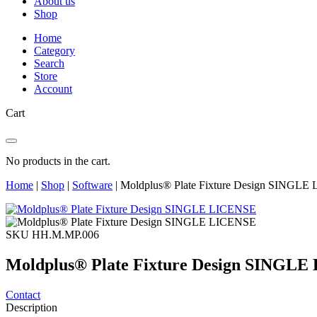
About us
Shop
Home
Category
Search
Store
Account
Cart
No products in the cart.
Home
|
Shop
|
Software
|
Moldplus® Plate Fixture Design SINGLE
SKU HH.M.MP.006
Moldplus® Plate Fixture Design SINGL
Contact
Description