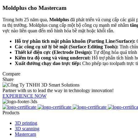
Moldplus cho Mastercam
Trong hơn 25 năm qua,
Moldplus
đã phát triển và cung cấp các giả
ra thị trường. Moldplus cung cấp một bộ công cụ mạnh mẽ nhằm
tăn
vực nào liên quan đến mô hình hóa bề mặt hoặc khối rắn.
Hỗ trợ phân tích mặt phân khuôn (Parting Line/Surface):
G
Các công cụ xử lý bề mặt (Surface Editing Tools):
Tinh chỉn
Thiết kế điện cực (Electrode Design):
Tự động hóa quá trình 
Kiểm tra độ cong và vùng undercut:
Hỗ trợ phân tích hình h
Xuất đường chạy dao trực tiếp:
Cho phép tạo toolpath trực ti
Compare
Share
Partner with us to lead the way in technology innovation!
EXPERIENCE NOW
Products
3D printing
3D scanning
Mastercam