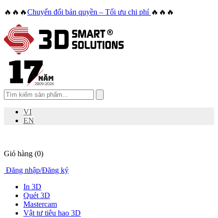
🔥🔥🔥
Chuyển đổi bản quyền – Tối ưu chi phí
🔥🔥🔥
VI
EN
Giỏ hàng
(0)
Đăng nhập
/
Đăng ký
In 3D
Quét 3D
Mastercam
Vật tư tiêu hao 3D