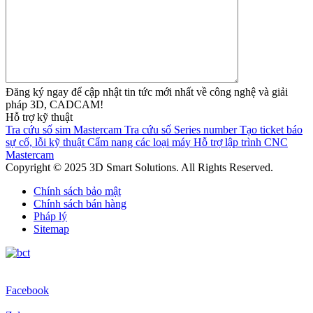
Đăng ký ngay để cập nhật tin tức mới nhất về công nghệ và giải
pháp 3D, CADCAM!
Hỗ trợ kỹ thuật
Tra cứu số sim Mastercam
Tra cứu số Series number
Tạo ticket báo
sự cố, lỗi kỹ thuật
Cẩm nang các loại máy
Hỗ trợ lập trình CNC
Mastercam
Copyright © 2025 3D Smart Solutions. All Rights Reserved.
Chính sách bảo mật
Chính sách bán hàng
Pháp lý
Sitemap
Facebook