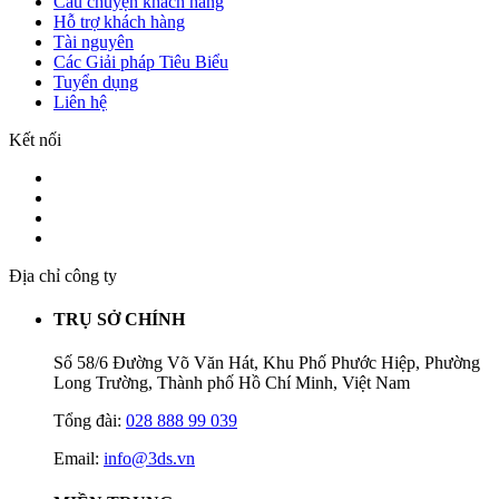
Câu chuyện khách hàng
Hỗ trợ khách hàng
Tài nguyên
Các Giải pháp Tiêu Biểu
Tuyển dụng
Liên hệ
Kết nối
Địa chỉ công ty
TRỤ SỞ CHÍNH
Số 58/6 Đường Võ Văn Hát, Khu Phố Phước Hiệp, Phường
Long Trường, Thành phố Hồ Chí Minh, Việt Nam
Tổng đài:
028 888 99 039
Email:
info@3ds.vn