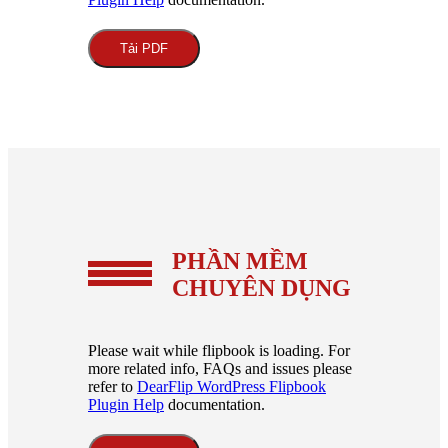
Tải PDF
PHẦN MỀM
CHUYÊN DỤNG
Please wait while flipbook is loading. For
more related info, FAQs and issues please
refer to
DearFlip WordPress Flipbook
Plugin Help
documentation.