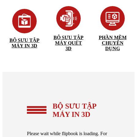
BỘ SƯU TẬP
PHẦN MỀM
BỘ SƯU TẬP
MÁY QUÉT
CHUYÊN
MÁY IN 3D
3D
DỤNG
BỘ SƯU TẬP
MÁY IN 3D
Please wait while flipbook is loading. For