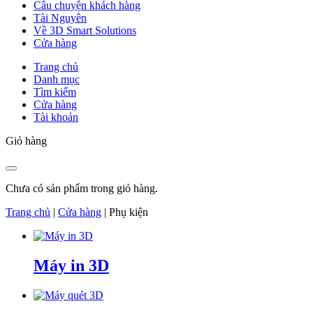
Câu chuyện khách hàng
Tài Nguyên
Về 3D Smart Solutions
Cửa hàng
Trang chủ
Danh mục
Tìm kiếm
Cửa hàng
Tài khoản
Giỏ hàng
Chưa có sản phẩm trong giỏ hàng.
Trang chủ
|
Cửa hàng
|
Phụ kiện
Máy in 3D