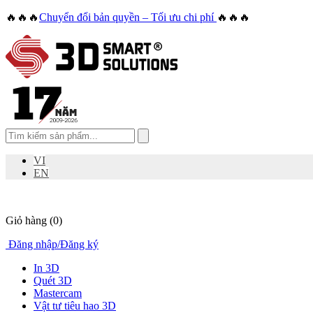
🔥🔥🔥
Chuyển đổi bản quyền – Tối ưu chi phí
🔥🔥🔥
VI
EN
Giỏ hàng
(0)
Đăng nhập
/
Đăng ký
In 3D
Quét 3D
Mastercam
Vật tư tiêu hao 3D