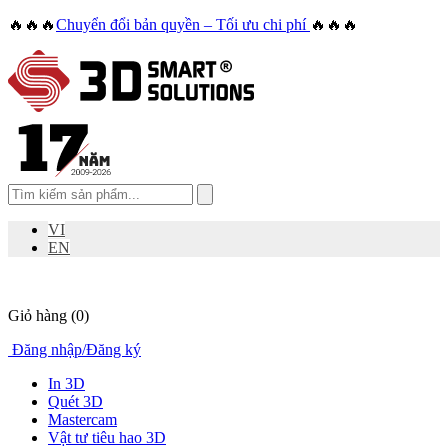
🔥🔥🔥
Chuyển đổi bản quyền – Tối ưu chi phí
🔥🔥🔥
VI
EN
Giỏ hàng
(0)
Đăng nhập
/
Đăng ký
In 3D
Quét 3D
Mastercam
Vật tư tiêu hao 3D