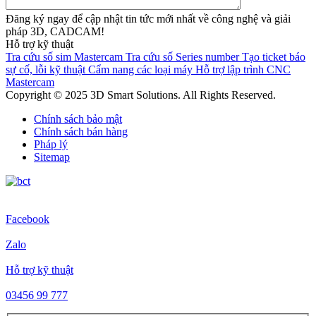
Đăng ký ngay để cập nhật tin tức mới nhất về công nghệ và giải
pháp 3D, CADCAM!
Hỗ trợ kỹ thuật
Tra cứu số sim Mastercam
Tra cứu số Series number
Tạo ticket báo
sự cố, lỗi kỹ thuật
Cẩm nang các loại máy
Hỗ trợ lập trình CNC
Mastercam
Copyright © 2025 3D Smart Solutions. All Rights Reserved.
Chính sách bảo mật
Chính sách bán hàng
Pháp lý
Sitemap
Facebook
Zalo
Hỗ trợ kỹ thuật
03456 99 777