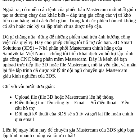
Ngoài ra, có nhiều câu lệnh của phiên bản Mastercam mới nhất giúp
tạo ra đường chạy dao khác biệt – đáp ứng gia công các vị trí khó
trên con hàng một cách đơn giản. Trong khi các phiên bản cũ không
có sẵn hoặc các kỹ sư lập trình chưa được tiếp cận.
Dù gì chăng nữa, đừng để những phiền toái trên ảnh hưởng công
việc của quý vị. Hãy cho phép chúng tôi hỗ trợ các bạn. 3D Smart
Solutions (3DS) – Nhà phân phối Mastercam chính hãng của
Sandvik tại Việt Nam – chúng tôi triển khai dịch vụ hỗ trợ lập trình
gia công CNC bằng phần mềm Mastercam. Đây là kênh để bạn
upload trực tiếp file 3D hoặc file Mastercam, mô tả yêu cầu, và nhận
lại file lập trình đã được xử lý từ đội ngũ chuyên gia Mastercam
giàu kinh nghiệm của 3DS.
Chỉ với vài bước đơn giản:
Upload file (file 3D hoặc Mastercam) lên hệ thống
Điền thông tin: Tên công ty – Email – Số điện thoại – Yêu
cầu hỗ trợ
Đội ngũ kỹ thuật của 3DS sẽ xử lý và gửi lại file hoàn chỉnh
qua email
Liên hệ ngay hôm nay để chuyên gia Mastercam của 3DS giúp bạn
lập trình nhanh chóng và tối ưu nhất!