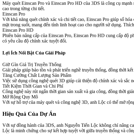
Máy quét Einscan Pro và Einscan Pro HD của 3DS là công cụ mạnh mẽ 
cao trong từng chi tiết.
Einscan Pro
Với khả năng quét chính xác và chi tiết cao, Einscan Pro giúp số hóa 
mặt trong suốt, mang đến tính linh hoạt cao cho người sử dụng. Thí
Einscan Pro HD
Phiên bản nâng cấp của Einscan Pro, Einscan Pro HD cung cấp độ phân
có yêu cầu độ chính xác tuyệt đối.
Lợi Ích Nổi Bật Của Giải Pháp
Giữ Gìn Giá Trị Truyền Thống
Giải pháp giúp bảo tồn và phát triển nghề truyền thống, đồng thời kết
Tăng Cường Chất Lượng Sản Phẩm
Việc sử dụng công nghệ quét 3D giúp cải thiện độ chính xác và sắc n
Tiết Kiệm Thời Gian và Chi Phí
Công nghệ này rút ngắn thời gian sản xuất và gia công, đồng thời giảm
Mở Rộng Quy Mô
Với sự hỗ trợ của máy quét và công nghệ 3D, anh Lộc có thể mở rộng
Hiệu Quả Của Dự Án
Với sự đồng hành của 3DS, anh Nguyễn Tiến Lộc không chỉ nâng cao c
Lộc là minh chứng cho sự kết hợp tuyệt vời giữa truyền thống và côn