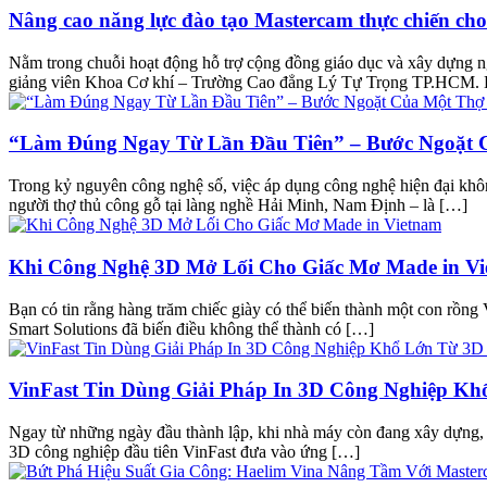
Nâng cao năng lực đào tạo Mastercam thực chiến ch
Nằm trong chuỗi hoạt động hỗ trợ cộng đồng giáo dục và xây dựng n
giảng viên Khoa Cơ khí – Trường Cao đẳng Lý Tự Trọng TP.HCM.
“Làm Đúng Ngay Từ Lần Đầu Tiên” – Bước Ngoặt
Trong kỷ nguyên công nghệ số, việc áp dụng công nghệ hiện đại kh
người thợ thủ công gỗ tại làng nghề Hải Minh, Nam Định – là […]
Khi Công Nghệ 3D Mở Lối Cho Giấc Mơ Made in V
Bạn có tin rằng hàng trăm chiếc giày có thể biến thành một con rồng
Smart Solutions đã biến điều không thể thành có […]
VinFast Tin Dùng Giải Pháp In 3D Công Nghiệp Kh
Ngay từ những ngày đầu thành lập, khi nhà máy còn đang xây dựng, V
3D công nghiệp đầu tiên VinFast đưa vào ứng […]