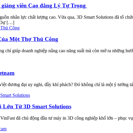
o giảng viên Cao đẳng Lý Tự Trọng
guồn nhân lực chất lượng cao. Vừa qua, 3D Smart Solutions đã tổ chức
 Dự […]
 Của Một Thợ Thủ Công
ông chỉ giúp doanh nghiệp nâng cao năng suất mà còn mở ra những h
ietnam
 Việt đương đại uy nghi, đầy khí phách? Đó không chỉ là một ý tưởng 
ổ Lớn Từ 3D Smart Solutions
inFast đã chủ động đầu tư máy in 3D công nghiệp khổ lớn – phục vụ ch