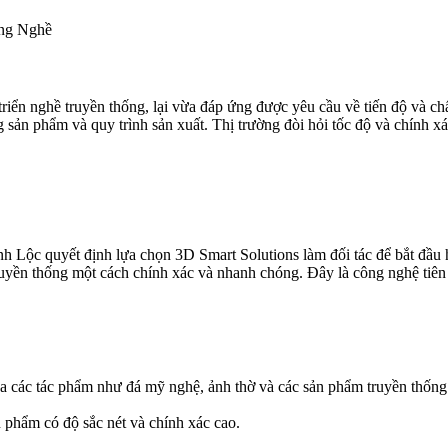
triển nghề truyền thống, lại vừa đáp ứng được yêu cầu về tiến độ và c
ợng sản phẩm và quy trình sản xuất. Thị trường đòi hỏi tốc độ và chính
anh Lộc quyết định lựa chọn 3D Smart Solutions làm đối tác để bắt đầ
uyền thống một cách chính xác và nhanh chóng. Đây là công nghệ tiên 
 các tác phẩm như đá mỹ nghệ, ảnh thờ và các sản phẩm truyền thống
ản phẩm có độ sắc nét và chính xác cao.