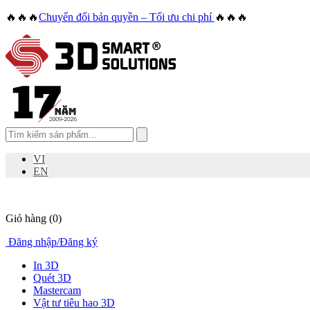
🔥🔥🔥
Chuyển đổi bản quyền – Tối ưu chi phí
🔥🔥🔥
VI
EN
Giỏ hàng
(0)
Đăng nhập
/
Đăng ký
In 3D
Quét 3D
Mastercam
Vật tư tiêu hao 3D