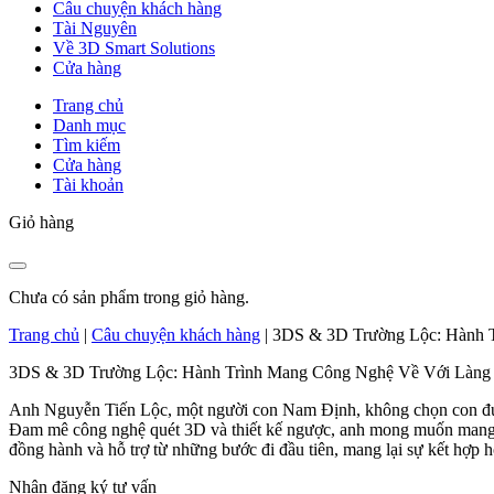
Câu chuyện khách hàng
Tài Nguyên
Về 3D Smart Solutions
Cửa hàng
Trang chủ
Danh mục
Tìm kiếm
Cửa hàng
Tài khoản
Giỏ hàng
Chưa có sản phẩm trong giỏ hàng.
Trang chủ
|
Câu chuyện khách hàng
|
3DS & 3D Trường Lộc: Hành 
3DS & 3D Trường Lộc: Hành Trình Mang Công Nghệ Về Với Làng
Anh Nguyễn Tiến Lộc, một người con Nam Định, không chọn con đường
Đam mê công nghệ quét 3D và thiết kế ngược, anh mong muốn mang cô
đồng hành và hỗ trợ từ những bước đi đầu tiên, mang lại sự kết hợp 
Nhận đăng ký tư vấn