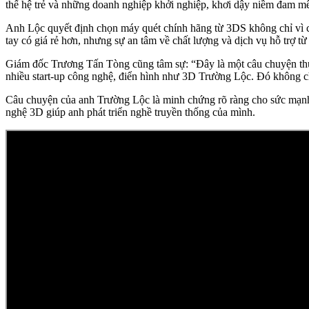
thế hệ trẻ và những doanh nghiệp khởi nghiệp, khơi dậy niềm đam mê
Anh Lộc quyết định chọn máy quét chính hãng từ 3DS không chỉ vì ch
tay có giá rẻ hơn, nhưng sự an tâm về chất lượng và dịch vụ hỗ trợ từ 
Giám đốc Trương Tấn Tòng cũng tâm sự: “Đây là một câu chuyện thú vị
nhiều start-up công nghệ, điển hình như 3D Trường Lộc. Đó không chỉ
Câu chuyện của anh Trường Lộc là minh chứng rõ ràng cho sức mạnh
nghệ 3D giúp anh phát triển nghề truyền thống của mình.