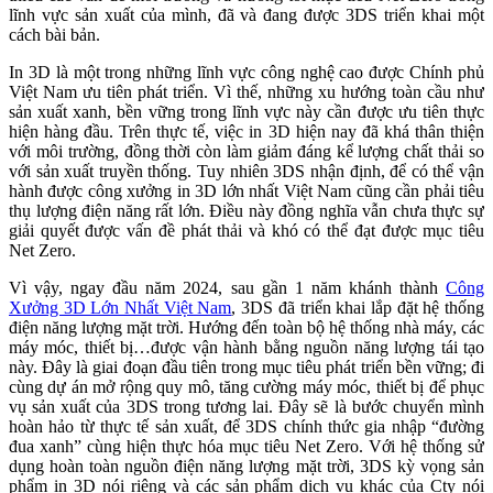
lĩnh vực sản xuất của mình, đã và đang được 3DS triển khai một
cách bài bản.
In 3D là một trong những lĩnh vực công nghệ cao được Chính phủ
Việt Nam ưu tiên phát triển. Vì thế, những xu hướng toàn cầu như
sản xuất xanh, bền vững trong lĩnh vực này cần được ưu tiên thực
hiện hàng đầu. Trên thực tế, việc in 3D hiện nay đã khá thân thiện
với môi trường, đồng thời còn làm giảm đáng kể lượng chất thải so
với sản xuất truyền thống. Tuy nhiên 3DS nhận định, để có thể vận
hành được công xưởng in 3D lớn nhất Việt Nam cũng cần phải tiêu
thụ lượng điện năng rất lớn. Điều này đồng nghĩa vẫn chưa thực sự
giải quyết được vấn đề phát thải và khó có thể đạt được mục tiêu
Net Zero.
Vì vậy, ngay đầu năm 2024,
sau gần 1 năm
khánh thành
Công
Xưởng 3D Lớn Nhất Việt Nam
,
3DS đã triển khai lắp đặt hệ thống
điện năng lượng mặt trời. Hướng đến toàn bộ hệ thống nhà máy, các
máy móc, thiết bị…được vận hành bằng nguồn năng lượng tái tạo
này. Đây là giai đoạn đầu tiên trong mục tiêu phát triển bền vững; đi
cùng dự án mở rộng quy mô, tăng cường máy móc, thiết bị để phục
vụ sản xuất của 3DS trong tương lai. Đây sẽ là bước chuyển mình
hoàn hảo từ thực tế sản xuất, để 3DS chính thức gia nhập “đường
đua xanh” cùng hiện thực hóa mục tiêu Net Zero. Với hệ thống sử
dụng hoàn toàn nguồn điện năng lượng mặt trời, 3DS kỳ vọng sản
phẩm in 3D nói riêng và các sản phẩm dịch vụ khác của Cty nói