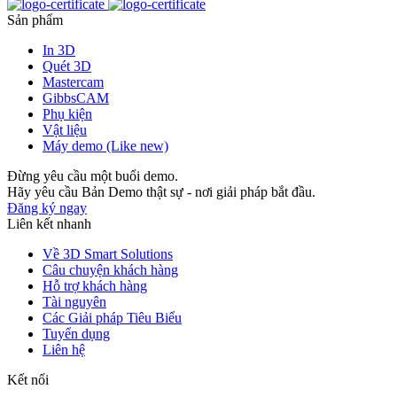
Sản phẩm
In 3D
Quét 3D
Mastercam
GibbsCAM
Phụ kiện
Vật liệu
Máy demo (Like new)
Đừng yêu cầu một buổi demo.
Hãy yêu cầu Bản Demo thật sự - nơi giải pháp bắt đầu.
Đăng ký ngay
Liên kết nhanh
Về 3D Smart Solutions
Câu chuyện khách hàng
Hỗ trợ khách hàng
Tài nguyên
Các Giải pháp Tiêu Biểu
Tuyển dụng
Liên hệ
Kết nối