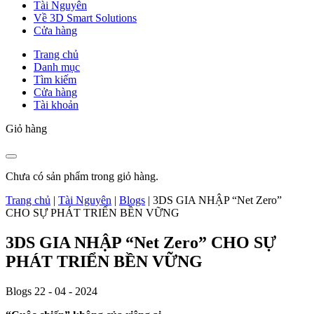
Tài Nguyên
Về 3D Smart Solutions
Cửa hàng
Trang chủ
Danh mục
Tìm kiếm
Cửa hàng
Tài khoản
Giỏ hàng
Chưa có sản phẩm trong giỏ hàng.
Trang chủ
|
Tài Nguyên
|
Blogs
|
3DS GIA NHẬP “Net Zero”
CHO SỰ PHÁT TRIỂN BỀN VỮNG
3DS GIA NHẬP “Net Zero” CHO SỰ
PHÁT TRIỂN BỀN VỮNG
Blogs
22 - 04 - 2024