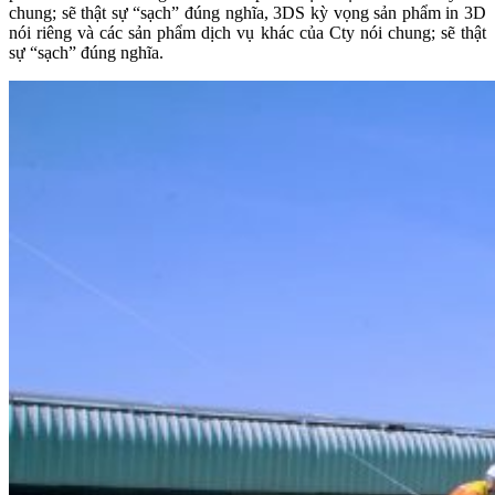
chung; sẽ thật sự “sạch” đúng nghĩa, 3DS kỳ vọng sản phẩm in 3D
nói riêng và các sản phẩm dịch vụ khác của Cty nói chung; sẽ thật
sự “sạch” đúng nghĩa.