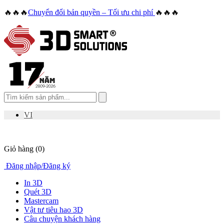
🔥🔥🔥
Chuyển đổi bản quyền – Tối ưu chi phí
🔥🔥🔥
VI
Giỏ hàng
(0)
Đăng nhập
/
Đăng ký
In 3D
Quét 3D
Mastercam
Vật tư tiêu hao 3D
Câu chuyện khách hàng