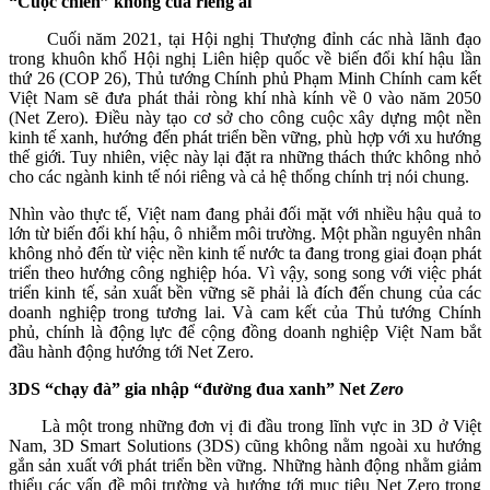
“Cuộc chiến” không của riêng ai
Cuối năm 2021, tại Hội nghị Thượng đỉnh các nhà lãnh đạo
trong khuôn khổ Hội nghị Liên hiệp quốc về biến đổi khí hậu lần
thứ 26 (COP 26), Thủ tướng Chính phủ Phạm Minh Chính cam kết
Việt Nam sẽ đưa phát thải ròng khí nhà kính về 0 vào năm 2050
(Net Zero). Điều này tạo cơ sở cho công cuộc xây dựng một nền
kinh tế xanh, hướng đến phát triển bền vững, phù hợp với xu hướng
thế giới. Tuy nhiên, việc này lại đặt ra những thách thức không nhỏ
cho các ngành kinh tế nói riêng và cả hệ thống chính trị nói chung.
Nhìn vào thực tế, Việt nam đang phải đối mặt với nhiều hậu quả to
lớn từ biến đổi khí hậu, ô nhiễm môi trường. Một phần nguyên nhân
không nhỏ đến từ việc nền kinh tế nước ta đang trong giai đoạn phát
triển theo hướng công nghiệp hóa. Vì vậy, song song với việc phát
triển kinh tế, sản xuất bền vững sẽ phải là đích đến chung của các
doanh nghiệp trong tương lai. Và cam kết của Thủ tướng Chính
phủ, chính là động lực để cộng đồng doanh nghiệp Việt Nam bắt
đầu hành động hướng tới Net Zero.
3DS “chạy đà” gia nhập “đường đua xanh” Net
Zero
Là một trong những đơn vị đi đầu trong lĩnh vực in 3D ở Việt
Nam, 3D Smart Solutions (3DS) cũng không nằm ngoài xu hướng
gắn sản xuất với phát triển bền vững. Những hành động nhằm giảm
thiểu các vấn đề môi trường và hướng tới mục tiêu Net Zero trong