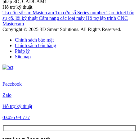
pháp 3D, CADCAM!
Hỗ trợ kỹ thuật
Tra cứu số sim Mastercam
Tra cứu số Series number
Tạo ticket báo
sự cố, lỗi kỹ thuật
Cẩm nang các loại máy
Hỗ trợ lập trình CNC
Mastercam
Copyright © 2025 3D Smart Solutions. All Rights Reserved.
Chính sách bảo mật
Chính sách bán hàng
Pháp lý
Sitemap
Facebook
Zalo
Hỗ trợ kỹ thuật
03456 99 777