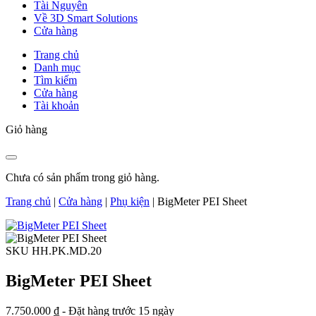
Tài Nguyên
Về 3D Smart Solutions
Cửa hàng
Trang chủ
Danh mục
Tìm kiếm
Cửa hàng
Tài khoản
Giỏ hàng
Chưa có sản phẩm trong giỏ hàng.
Trang chủ
|
Cửa hàng
|
Phụ kiện
|
BigMeter PEI Sheet
SKU HH.PK.MD.20
BigMeter PEI Sheet
7.750.000
₫
- Đặt hàng trước 15 ngày