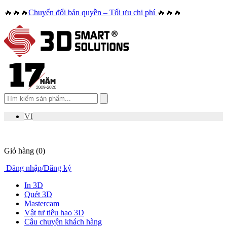
🔥🔥🔥
Chuyển đổi bản quyền – Tối ưu chi phí
🔥🔥🔥
VI
Giỏ hàng
(0)
Đăng nhập
/
Đăng ký
In 3D
Quét 3D
Mastercam
Vật tư tiêu hao 3D
Câu chuyện khách hàng