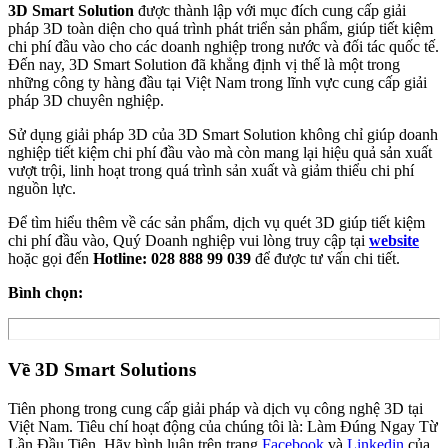
3D Smart Solution
được thành lập với mục đích cung cấp giải
pháp 3D toàn diện cho quá trình phát triển sản phẩm, giúp tiết kiệm
chi phí đầu vào cho các doanh nghiệp trong nước và đối tác quốc tế.
Đến nay, 3D Smart Solution đã khẳng định vị thế là một trong
những công ty hàng đầu tại Việt Nam trong lĩnh vực cung cấp giải
pháp 3D chuyên nghiệp.
Sử dụng giải pháp 3D của 3D Smart Solution không chỉ giúp doanh
nghiệp tiết kiệm chi phí đầu vào mà còn mang lại hiệu quả sản xuất
vượt trội, linh hoạt trong quá trình sản xuất và giảm thiểu chi phí
nguồn lực.
Để tìm hiểu thêm về các sản phẩm, dịch vụ quét 3D giúp tiết kiệm
chi phí đầu vào, Quý Doanh nghiệp vui lòng truy cập tại
website
hoặc gọi đến
Hotline: 028 888 99 039
để được tư vấn chi tiết.
Bình chọn:
Về 3D Smart Solutions
Tiên phong trong cung cấp giải pháp và dịch vụ công nghệ 3D tại
Việt Nam. Tiêu chí hoạt động của chúng tôi là: Làm Đúng Ngay Từ
Lần Đầu Tiên. Hãy bình luận trên trang
Facebook
và
Linkedin
của