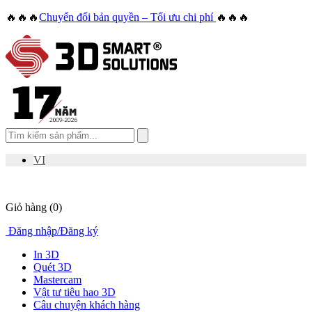
🔥🔥🔥
Chuyển đổi bản quyền – Tối ưu chi phí
🔥🔥🔥
VI
Giỏ hàng
(0)
Đăng nhập
/
Đăng ký
In 3D
Quét 3D
Mastercam
Vật tư tiêu hao 3D
Câu chuyện khách hàng