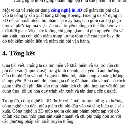
Công nghệ in 3D giúp doanh nghiệp đưa sản phẩm ra thị trườ
Một ví dụ về việc sử dụng
công nghệ in 3D
để giảm chi phí đầu
vào là công ty sản xuất hàng không Boeing. Boeing đã sử dụng in
3D để sản xuất nhiều bộ phận của máy bay, bao gồm các bộ phận
nhỏ và phức tạp mà việc sản xuất truyền thống có thể tốn kém và
mất thời gian. Việc này không chỉ giúp giảm chi phí nguyên liệu và
sản xuất, mà còn giúp giảm trọng lượng tổng thể của máy bay, do
đó tiết kiệm nhiên liệu và giảm chi phí vận hành.
4. Tổng kết
Qua bài viết, chúng ta đã tìm hiểu về khái niệm và vai trò của chi
phí đầu vào (Input Cost) trong kinh doanh, các yếu tố ảnh hưởng
đến chi phí đầu vào như nguyên liệu thô, nhân công và năng lượng,
tài nguyên. Bên cạnh đó, chúng ta cũng đã thảo luận về một số cách
giảm thiểu chi phí đầu vào như phân tích chi phí, hợp tác với đối tác
cung ứng, tối ưu hóa quy trình sản xuất và tận dụng công nghệ.
Trong đó, công nghệ in 3D được coi là một trong những xu hướng
công nghệ tiên tiến, giúp giảm chi phí đầu vào và tăng hiệu quả sản
xuất. Công nghệ in 3D giúp tạo ra các sản phẩm phức tạp với độ
chính xác cao, thời gian sản xuất nhanh và chi phí thấp hơn so với
các phương pháp sản xuất truyền thống.