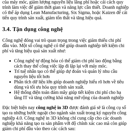
của máy móc, giảm lượng nguyên liệu lãng phí hoặc cải cách quy
trình làm việc để giảm thời gian và năng lực cần thiết. Doanh nghiệp
có thể áp dụng Lean Manufacturing, Six Sigma, hoặc Kaizen để cải
tiến quy trình sản xuất, giảm tổn thất và tăng hiệu quả.
3.4. Tận dụng công nghệ
Công nghệ đóng vai trò quan trọng trong việc giảm thiểu chi phí
đầu vào. Một số công nghệ có thể giúp doanh nghiệp tiết kiệm chi
phí và tăng hiệu quả sản xuất như:
Công nghệ tự động hóa có thể giảm chi phí lao động bằng
cách thay thế công việc lặp đi lặp lại với máy móc.
Trí tuệ nhân tạo có thể giúp dự đoán và quản lý nhu cầu
nguyên liệu tốt hơn
Phân tích dữ liệu lớn giúp doanh nghiệp hiểu rõ hơn về tiêu
dùng và tối ưu hóa quy trình sản xuất.
Hệ thống điện toán đám mây giúp tiết kiệm chi phí cho hạ
tầng IT và tăng cường khả năng mở rộng của doanh nghiệp
Đặc biệt hiện nay
công nghệ in 3D
được đánh giá sẽ là công cụ số
tạo ra những bước ngoặt cho ngành sản xuất trong kỷ nguyên công
nghiệp 4.0. Công nghệ in 3D không chỉ cung cấp cho các doanh
nghiệp khả năng tạo ra sản phẩm với độ chính xác cao mà còn giúp
giảm chi phí đầu vào theo các cách sau: