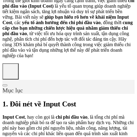
Trong thế giới kinh doanh ngày càng cạnh tranh, việc giảm thiểu
chi
phí đầu vào (Input Cost)
là yếu tố quan trọng giúp doanh nghiệp
tiết kiệm ngân sách, tăng lợi nhuận và duy trì sự phát triển bền
vững. Bài viết này sẽ
giúp bạn hiểu rõ hơn về khái niệm Input
Cost
, các
yếu tố ảnh hưởng đến chi phí đầu vào
, đồng thời
cung
cấp cho bạn những chiến lược hiệu quả nhằm giảm thiểu chi
phí đầu vào
, từ việc tối ưu hóa quy trình sản xuất, tận dụng công
nghệ, phân tích chi phí đến hợp tác với đối tác đáng tin cậy. Hãy
cùng 3DS khám phá bí quyết thành công trong việc giảm thiểu chi
phí đầu vào và tận dụng những lợi thế này để phát triển doanh
nghiệp của bạn!
Mục lục
1. Đôi nét về Input Cost
Input Cost
, hay còn gọi là
chi phí đầu vào
, là tổng chi phí mà
doanh nghiệp phải bỏ ra để tạo ra sản phẩm hay dịch vụ. Những chi
phí này bao gồm chi phí nguyên liệu, nhân công, năng lượng, tài
nguyên và các chi phí khác liên quan đến quá trình sản xuất kinh