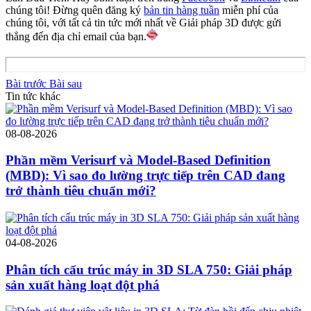
chúng tôi! Đừng quên đăng ký
bản tin hàng tuần
miễn phí của
chúng tôi, với tất cả tin tức mới nhất về Giải pháp 3D được gửi
thẳng đến địa chỉ email của bạn.
Bài trước
Bài sau
Tin tức khác
08-08-2026
Phần mềm Verisurf và Model-Based Definition
(MBD): Vì sao đo lường trực tiếp trên CAD đang
trở thành tiêu chuẩn mới?
04-08-2026
Phân tích cấu trúc máy in 3D SLA 750: Giải pháp
sản xuất hàng loạt đột phá