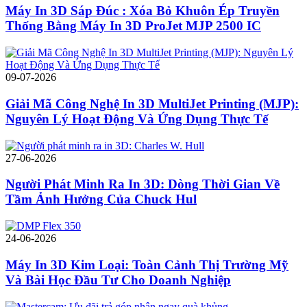
Máy In 3D Sáp Đúc : Xóa Bỏ Khuôn Ép Truyền
Thống Bằng Máy In 3D ProJet MJP 2500 IC
09-07-2026
Giải Mã Công Nghệ In 3D MultiJet Printing (MJP):
Nguyên Lý Hoạt Động Và Ứng Dụng Thực Tế
27-06-2026
Người Phát Minh Ra In 3D: Dòng Thời Gian Về
Tầm Ảnh Hưởng Của Chuck Hul
24-06-2026
Máy In 3D Kim Loại: Toàn Cảnh Thị Trường Mỹ
Và Bài Học Đầu Tư Cho Doanh Nghiệp