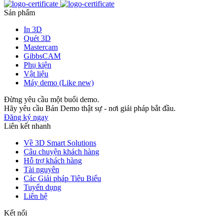
Sản phẩm
In 3D
Quét 3D
Mastercam
GibbsCAM
Phụ kiện
Vật liệu
Máy demo (Like new)
Đừng yêu cầu một buổi demo.
Hãy yêu cầu Bản Demo thật sự - nơi giải pháp bắt đầu.
Đăng ký ngay
Liên kết nhanh
Về 3D Smart Solutions
Câu chuyện khách hàng
Hỗ trợ khách hàng
Tài nguyên
Các Giải pháp Tiêu Biểu
Tuyển dụng
Liên hệ
Kết nối