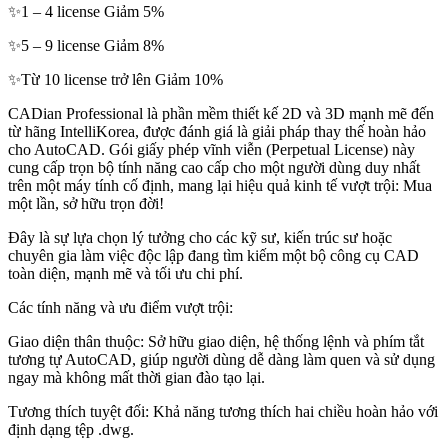
✨1 – 4 license Giảm 5%
✨5 – 9 license Giảm 8%
✨Từ 10 license trở lên Giảm 10%
CADian Professional là phần mềm thiết kế 2D và 3D mạnh mẽ đến
từ hãng IntelliKorea, được đánh giá là giải pháp thay thế hoàn hảo
cho AutoCAD. Gói giấy phép vĩnh viễn (Perpetual License) này
cung cấp trọn bộ tính năng cao cấp cho một người dùng duy nhất
trên một máy tính cố định, mang lại hiệu quả kinh tế vượt trội: Mua
một lần, sở hữu trọn đời!
Đây là sự lựa chọn lý tưởng cho các kỹ sư, kiến trúc sư hoặc
chuyên gia làm việc độc lập đang tìm kiếm một bộ công cụ CAD
toàn diện, mạnh mẽ và tối ưu chi phí.
Các tính năng và ưu điểm vượt trội:
Giao diện thân thuộc: Sở hữu giao diện, hệ thống lệnh và phím tắt
tương tự AutoCAD, giúp người dùng dễ dàng làm quen và sử dụng
ngay mà không mất thời gian đào tạo lại.
Tương thích tuyệt đối: Khả năng tương thích hai chiều hoàn hảo với
định dạng tệp .dwg.