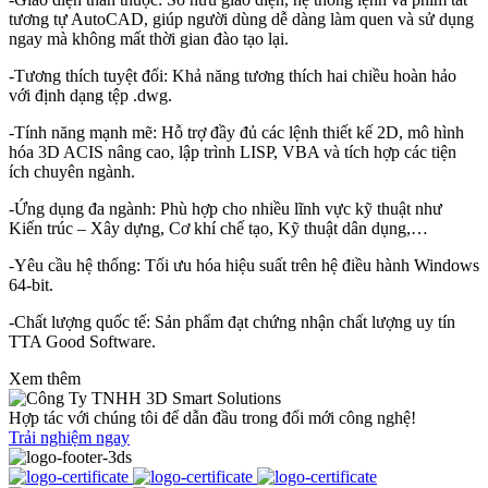
tương tự AutoCAD, giúp người dùng dễ dàng làm quen và sử dụng
ngay mà không mất thời gian đào tạo lại.
-Tương thích tuyệt đối: Khả năng tương thích hai chiều hoàn hảo
với định dạng tệp .dwg.
-Tính năng mạnh mẽ: Hỗ trợ đầy đủ các lệnh thiết kế 2D, mô hình
hóa 3D ACIS nâng cao, lập trình LISP, VBA và tích hợp các tiện
ích chuyên ngành.
-Ứng dụng đa ngành: Phù hợp cho nhiều lĩnh vực kỹ thuật như
Kiến trúc – Xây dựng, Cơ khí chế tạo, Kỹ thuật dân dụng,…
-Yêu cầu hệ thống: Tối ưu hóa hiệu suất trên hệ điều hành Windows
64-bit.
-Chất lượng quốc tế: Sản phẩm đạt chứng nhận chất lượng uy tín
TTA Good Software.
Xem thêm
Hợp tác với chúng tôi để dẫn đầu trong đổi mới công nghệ!
Trải nghiệm ngay