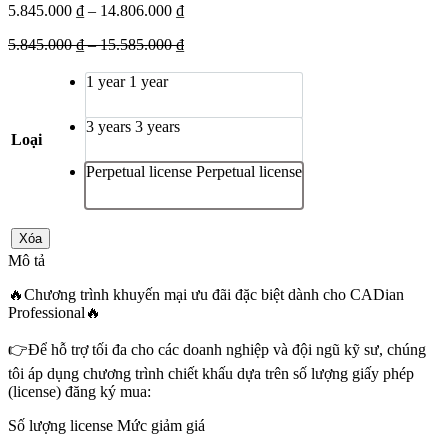
5.845.000
₫
–
14.806.000
₫
5.845.000
₫
–
15.585.000
₫
1 year
1 year
3 years
3 years
Loại
Perpetual license
Perpetual license
Xóa
Mô tả
🔥Chương trình khuyến mại ưu đãi đặc biệt dành cho CADian
Professional🔥
👉Để hỗ trợ tối đa cho các doanh nghiệp và đội ngũ kỹ sư, chúng
tôi áp dụng chương trình chiết khấu dựa trên số lượng giấy phép
(license) đăng ký mua:
Số lượng license Mức giảm giá