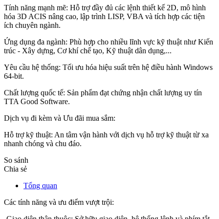
Tính năng mạnh mẽ: Hỗ trợ đầy đủ các lệnh thiết kế 2D, mô hình
hóa 3D ACIS nâng cao, lập trình LISP, VBA và tích hợp các tiện
ích chuyên ngành.
Ứng dụng đa ngành: Phù hợp cho nhiều lĩnh vực kỹ thuật như Kiến
trúc - Xây dựng, Cơ khí chế tạo, Kỹ thuật dân dụng,...
Yêu cầu hệ thống: Tối ưu hóa hiệu suất trên hệ điều hành Windows
64-bit.
Chất lượng quốc tế: Sản phẩm đạt chứng nhận chất lượng uy tín
TTA Good Software.
Dịch vụ đi kèm và Ưu đãi mua sắm:
Hỗ trợ kỹ thuật: An tâm vận hành với dịch vụ hỗ trợ kỹ thuật từ xa
nhanh chóng và chu đáo.
So sánh
Chia sẻ
Tổng quan
Các tính năng và ưu điểm vượt trội:
-Giao diện thân thuộc: Sở hữu giao diện, hệ thống lệnh và phím tắt