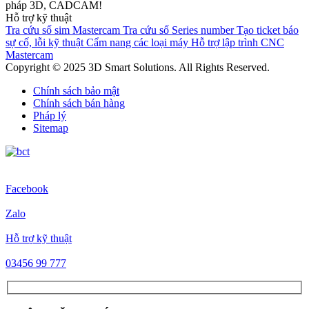
pháp 3D, CADCAM!
Hỗ trợ kỹ thuật
Tra cứu số sim Mastercam
Tra cứu số Series number
Tạo ticket báo
sự cố, lỗi kỹ thuật
Cẩm nang các loại máy
Hỗ trợ lập trình CNC
Mastercam
Copyright © 2025 3D Smart Solutions. All Rights Reserved.
Chính sách bảo mật
Chính sách bán hàng
Pháp lý
Sitemap
Facebook
Zalo
Hỗ trợ kỹ thuật
03456 99 777