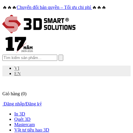
🔥🔥🔥
Chuyển đổi bản quyền – Tối ưu chi phí
🔥🔥🔥
VI
EN
Giỏ hàng
(0)
Đăng nhập
/
Đăng ký
In 3D
Quét 3D
Mastercam
Vật tư tiêu hao 3D