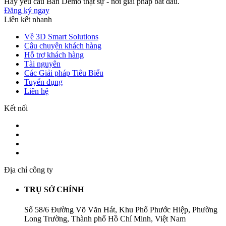
Hãy yêu cầu Bản Demo thật sự - nơi giải pháp bắt đầu.
Đăng ký ngay
Liên kết nhanh
Về 3D Smart Solutions
Câu chuyện khách hàng
Hỗ trợ khách hàng
Tài nguyên
Các Giải pháp Tiêu Biểu
Tuyển dụng
Liên hệ
Kết nối
Địa chỉ công ty
TRỤ SỞ CHÍNH
Số 58/6 Đường Võ Văn Hát, Khu Phố Phước Hiệp, Phường
Long Trường, Thành phố Hồ Chí Minh, Việt Nam