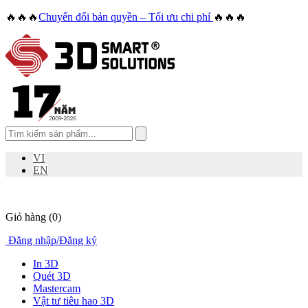
🔥🔥🔥
Chuyển đổi bản quyền – Tối ưu chi phí
🔥🔥🔥
VI
EN
Giỏ hàng
(0)
Đăng nhập
/
Đăng ký
In 3D
Quét 3D
Mastercam
Vật tư tiêu hao 3D