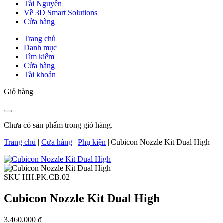
Tài Nguyên
Về 3D Smart Solutions
Cửa hàng
Trang chủ
Danh mục
Tìm kiếm
Cửa hàng
Tài khoản
Giỏ hàng
Chưa có sản phẩm trong giỏ hàng.
Trang chủ
|
Cửa hàng
|
Phụ kiện
|
Cubicon Nozzle Kit Dual High
SKU HH.PK.CB.02
Cubicon Nozzle Kit Dual High
3.460.000
₫