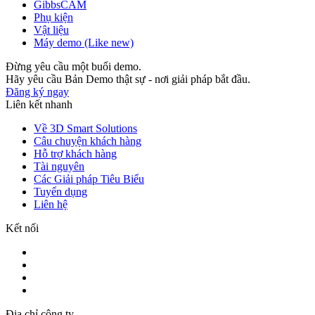
GibbsCAM
Phụ kiện
Vật liệu
Máy demo (Like new)
Đừng yêu cầu một buổi demo.
Hãy yêu cầu Bản Demo thật sự - nơi giải pháp bắt đầu.
Đăng ký ngay
Liên kết nhanh
Về 3D Smart Solutions
Câu chuyện khách hàng
Hỗ trợ khách hàng
Tài nguyên
Các Giải pháp Tiêu Biểu
Tuyển dụng
Liên hệ
Kết nối
Địa chỉ công ty