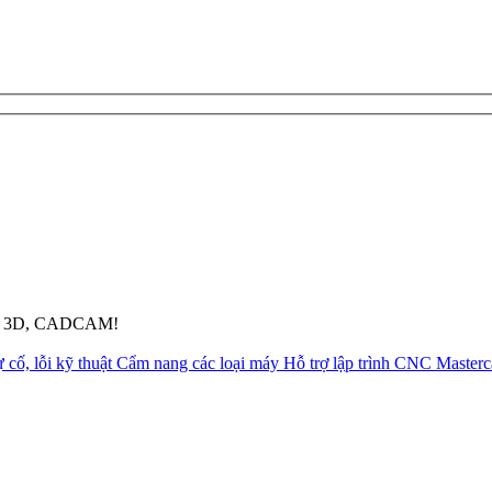
pháp 3D, CADCAM!
 cố, lỗi kỹ thuật
Cẩm nang các loại máy
Hỗ trợ lập trình CNC Master