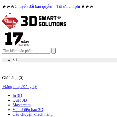
🔥🔥🔥
Chuyển đổi bản quyền – Tối ưu chi phí
🔥🔥🔥
VI
Giỏ hàng
(0)
Đăng nhập
/
Đăng ký
In 3D
Quét 3D
Mastercam
Vật tư tiêu hao 3D
Câu chuyện khách hàng