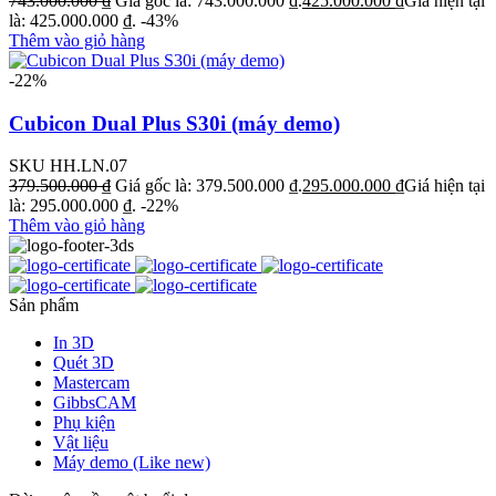
743.000.000
₫
Giá gốc là: 743.000.000 ₫.
425.000.000
₫
Giá hiện tại
là: 425.000.000 ₫.
-43%
Thêm vào giỏ hàng
-22%
Cubicon Dual Plus S30i (máy demo)
SKU HH.LN.07
379.500.000
₫
Giá gốc là: 379.500.000 ₫.
295.000.000
₫
Giá hiện tại
là: 295.000.000 ₫.
-22%
Thêm vào giỏ hàng
Sản phẩm
In 3D
Quét 3D
Mastercam
GibbsCAM
Phụ kiện
Vật liệu
Máy demo (Like new)