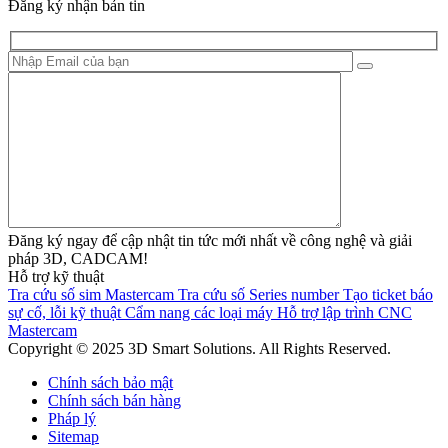
Đăng ký nhận bản tin
Đăng ký ngay để cập nhật tin tức mới nhất về công nghệ và giải
pháp 3D, CADCAM!
Hỗ trợ kỹ thuật
Tra cứu số sim Mastercam
Tra cứu số Series number
Tạo ticket báo
sự cố, lỗi kỹ thuật
Cẩm nang các loại máy
Hỗ trợ lập trình CNC
Mastercam
Copyright © 2025 3D Smart Solutions. All Rights Reserved.
Chính sách bảo mật
Chính sách bán hàng
Pháp lý
Sitemap