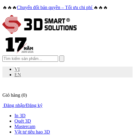
🔥🔥🔥
Chuyển đổi bản quyền – Tối ưu chi phí
🔥🔥🔥
VI
EN
Giỏ hàng
(0)
Đăng nhập
/
Đăng ký
In 3D
Quét 3D
Mastercam
Vật tư tiêu hao 3D