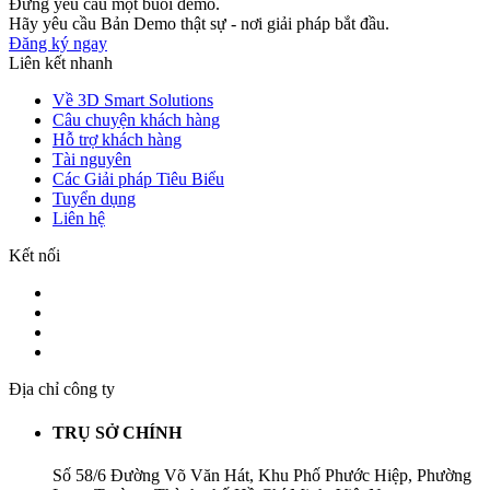
Đừng yêu cầu một buổi demo.
Hãy yêu cầu Bản Demo thật sự - nơi giải pháp bắt đầu.
Đăng ký ngay
Liên kết nhanh
Về 3D Smart Solutions
Câu chuyện khách hàng
Hỗ trợ khách hàng
Tài nguyên
Các Giải pháp Tiêu Biểu
Tuyển dụng
Liên hệ
Kết nối
Địa chỉ công ty
TRỤ SỞ CHÍNH
Số 58/6 Đường Võ Văn Hát, Khu Phố Phước Hiệp, Phường