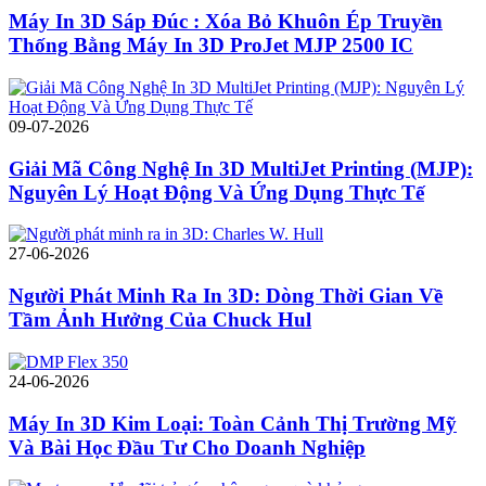
Máy In 3D Sáp Đúc : Xóa Bỏ Khuôn Ép Truyền
Thống Bằng Máy In 3D ProJet MJP 2500 IC
09-07-2026
Giải Mã Công Nghệ In 3D MultiJet Printing (MJP):
Nguyên Lý Hoạt Động Và Ứng Dụng Thực Tế
27-06-2026
Người Phát Minh Ra In 3D: Dòng Thời Gian Về
Tầm Ảnh Hưởng Của Chuck Hul
24-06-2026
Máy In 3D Kim Loại: Toàn Cảnh Thị Trường Mỹ
Và Bài Học Đầu Tư Cho Doanh Nghiệp