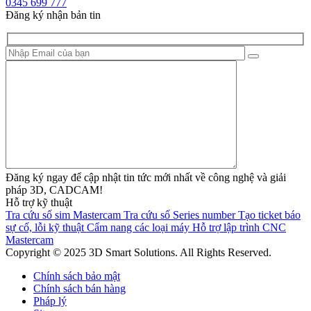
0345 699 777
Đăng ký nhận bản tin
Đăng ký ngay để cập nhật tin tức mới nhất về công nghệ và giải
pháp 3D, CADCAM!
Hỗ trợ kỹ thuật
Tra cứu số sim Mastercam
Tra cứu số Series number
Tạo ticket báo
sự cố, lỗi kỹ thuật
Cẩm nang các loại máy
Hỗ trợ lập trình CNC
Mastercam
Copyright © 2025 3D Smart Solutions. All Rights Reserved.
Chính sách bảo mật
Chính sách bán hàng
Pháp lý