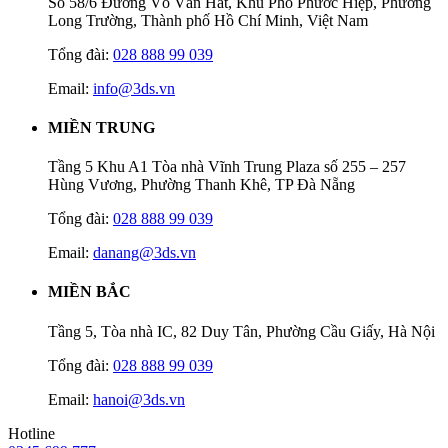
Số 58/6 Đường Võ Văn Hát, Khu Phố Phước Hiệp, Phường
Long Trường, Thành phố Hồ Chí Minh, Việt Nam
Tổng đài:
028 888 99 039
Email:
info@3ds.vn
MIỀN TRUNG
Tầng 5 Khu A1 Tòa nhà Vĩnh Trung Plaza số 255 – 257
Hùng Vương, Phường Thanh Khê, TP Đà Nẵng
Tổng đài:
028 888 99 039
Email:
danang@3ds.vn
MIỀN BẮC
Tầng 5, Tòa nhà IC, 82 Duy Tân, Phường Cầu Giấy, Hà Nội
Tổng đài:
028 888 99 039
Email:
hanoi@3ds.vn
Hotline