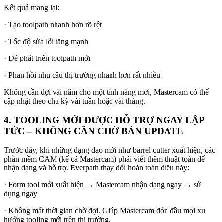
Kết quả mang lại:
· Tạo toolpath nhanh hơn rõ rệt
· Tốc độ sửa lỗi tăng mạnh
· Dễ phát triển toolpath mới
· Phản hồi nhu cầu thị trường nhanh hơn rất nhiều
Không cần đợi vài năm cho một tính năng mới, Mastercam có thể
cập nhật theo chu kỳ vài tuần hoặc vài tháng.
4. TOOLING MỚI ĐƯỢC HỖ TRỢ NGAY LẬP
TỨC – KHÔNG CẦN CHỜ BẢN UPDATE
Trước đây, khi những dạng dao mới như barrel cutter xuất hiện, các
phần mềm CAM (kể cả Mastercam) phải viết thêm thuật toán để
nhận dạng và hỗ trợ. Everpath thay đổi hoàn toàn điều này:
· Form tool mới xuất hiện → Mastercam nhận dạng ngay → sử
dụng ngay
· Không mất thời gian chờ đợi. Giúp Mastercam đón đầu mọi xu
hướng tooling mới trên thị trường.