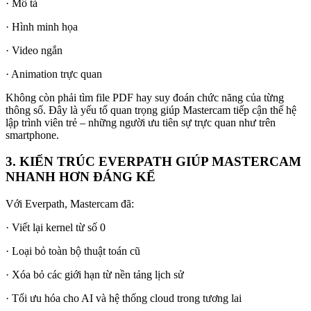
· Mô tả
· Hình minh họa
· Video ngắn
· Animation trực quan
Không còn phải tìm file PDF hay suy đoán chức năng của từng
thông số. Đây là yếu tố quan trọng giúp Mastercam tiếp cận thế hệ
lập trình viên trẻ – những người ưu tiên sự trực quan như trên
smartphone.
3. KIẾN TRÚC EVERPATH GIÚP MASTERCAM
NHANH HƠN ĐÁNG KỂ
Với Everpath, Mastercam đã:
· Viết lại kernel từ số 0
· Loại bỏ toàn bộ thuật toán cũ
· Xóa bỏ các giới hạn từ nền tảng lịch sử
· Tối ưu hóa cho AI và hệ thống cloud trong tương lai