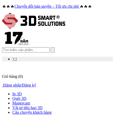
🔥🔥🔥
Chuyển đổi bản quyền – Tối ưu chi phí
🔥🔥🔥
VI
Giỏ hàng
(0)
Đăng nhập
/
Đăng ký
In 3D
Quét 3D
Mastercam
Vật tư tiêu hao 3D
Câu chuyện khách hàng