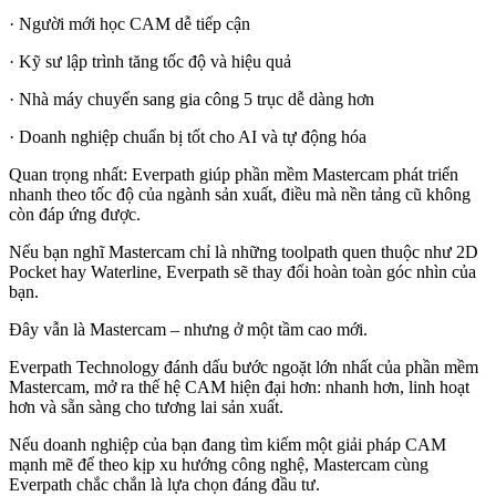
· Người mới học CAM dễ tiếp cận
· Kỹ sư lập trình tăng tốc độ và hiệu quả
· Nhà máy chuyển sang gia công 5 trục dễ dàng hơn
· Doanh nghiệp chuẩn bị tốt cho AI và tự động hóa
Quan trọng nhất: Everpath giúp phần mềm Mastercam phát triển
nhanh theo tốc độ của ngành sản xuất, điều mà nền tảng cũ không
còn đáp ứng được.
Nếu bạn nghĩ Mastercam chỉ là những toolpath quen thuộc như 2D
Pocket hay Waterline, Everpath sẽ thay đổi hoàn toàn góc nhìn của
bạn.
Đây vẫn là Mastercam – nhưng ở một tầm cao mới.
Everpath Technology đánh dấu bước ngoặt lớn nhất của phần mềm
Mastercam, mở ra thế hệ CAM hiện đại hơn: nhanh hơn, linh hoạt
hơn và sẵn sàng cho tương lai sản xuất.
Nếu doanh nghiệp của bạn đang tìm kiếm một giải pháp CAM
mạnh mẽ để theo kịp xu hướng công nghệ, Mastercam cùng
Everpath chắc chắn là lựa chọn đáng đầu tư.