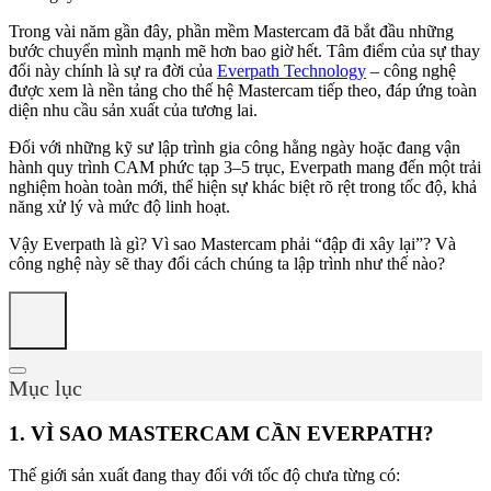
Trong vài năm gần đây, phần mềm Mastercam đã bắt đầu những
bước chuyển mình mạnh mẽ hơn bao giờ hết. Tâm điểm của sự thay
đổi này chính là sự ra đời của
Everpath Technology
– công nghệ
được xem là nền tảng cho thế hệ Mastercam tiếp theo, đáp ứng toàn
diện nhu cầu sản xuất của tương lai.
Đối với những kỹ sư lập trình gia công hằng ngày hoặc đang vận
hành quy trình CAM phức tạp 3–5 trục, Everpath mang đến một trải
nghiệm hoàn toàn mới, thể hiện sự khác biệt rõ rệt trong tốc độ, khả
năng xử lý và mức độ linh hoạt.
Vậy Everpath là gì? Vì sao Mastercam phải “đập đi xây lại”? Và
công nghệ này sẽ thay đổi cách chúng ta lập trình như thế nào?
Mục lục
1. VÌ SAO MASTERCAM CẦN EVERPATH?
Thế giới sản xuất đang thay đổi với tốc độ chưa từng có: