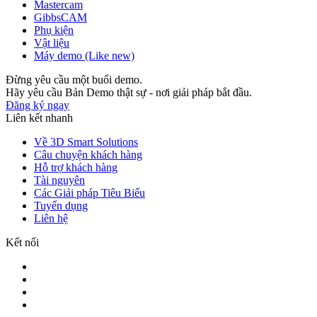
Mastercam
GibbsCAM
Phụ kiện
Vật liệu
Máy demo (Like new)
Đừng yêu cầu một buổi demo.
Hãy yêu cầu Bản Demo thật sự - nơi giải pháp bắt đầu.
Đăng ký ngay
Liên kết nhanh
Về 3D Smart Solutions
Câu chuyện khách hàng
Hỗ trợ khách hàng
Tài nguyên
Các Giải pháp Tiêu Biểu
Tuyển dụng
Liên hệ
Kết nối