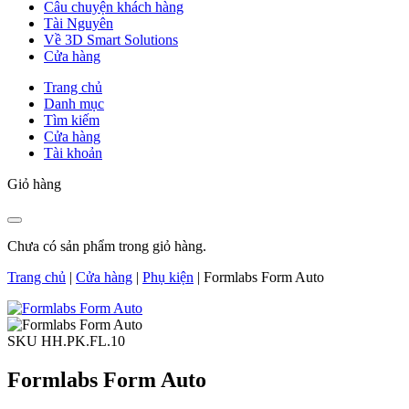
Câu chuyện khách hàng
Tài Nguyên
Về 3D Smart Solutions
Cửa hàng
Trang chủ
Danh mục
Tìm kiếm
Cửa hàng
Tài khoản
Giỏ hàng
Chưa có sản phẩm trong giỏ hàng.
Trang chủ
|
Cửa hàng
|
Phụ kiện
|
Formlabs Form Auto
SKU HH.PK.FL.10
Formlabs Form Auto