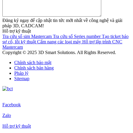
Đăng ký ngay để cập nhật tin tức mới nhất về công nghệ và giải
pháp 3D, CADCAM!
Hỗ trợ kỹ thuật
Tra cứu số sim Mastercam
Tra cứu số Series number
Tạo ticket báo
sự cố, lỗi kỹ thuật
Cẩm nang các loại máy
Hỗ trợ lập trình CNC
Mastercam
Copyright © 2025 3D Smart Solutions. All Rights Reserved.
Chính sách bảo mật
Chính sách bán hàng
Pháp lý
Sitemap
Facebook
Zalo
Hỗ trợ kỹ thuật