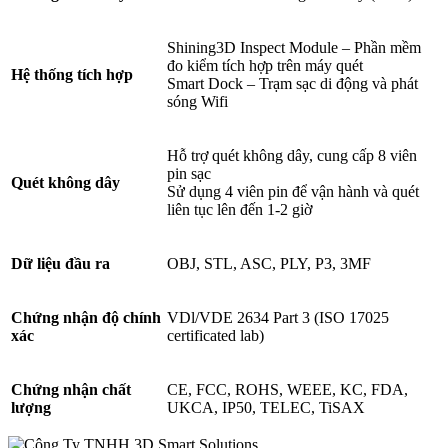
Shining3D Inspect Module – Phần mềm
đo kiểm tích hợp trên máy quét
Hệ thống tích hợp
Smart Dock – Trạm sạc di động và phát
sóng Wifi
Hỗ trợ quét không dây, cung cấp 8 viên
pin sạc
Quét không dây
Sử dụng 4 viên pin để vận hành và quét
liên tục lên đến 1-2 giờ
Dữ liệu đầu ra
OBJ, STL, ASC, PLY, P3, 3MF
Chứng nhận độ chính
VDl/VDE 2634 Part 3 (ISO 17025
xác
certificated lab)
Chứng nhận chất
CE, FCC, ROHS, WEEE, KC, FDA,
lượng
UKCA, IP50, TELEC, TiSAX