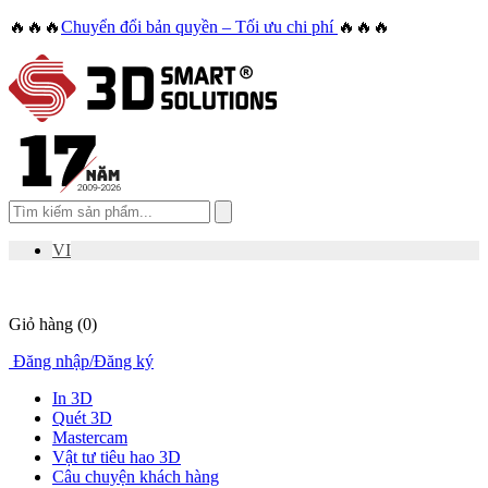
🔥🔥🔥
Chuyển đổi bản quyền – Tối ưu chi phí
🔥🔥🔥
VI
Giỏ hàng
(0)
Đăng nhập
/
Đăng ký
In 3D
Quét 3D
Mastercam
Vật tư tiêu hao 3D
Câu chuyện khách hàng