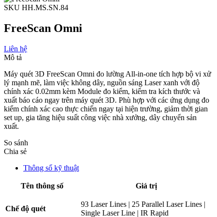
SKU HH.MS.SN.84
FreeScan Omni
Liên hệ
Mô tả
Máy quét 3D FreeScan Omni đo lường All-in-one tích hợp bộ vi xử
lý mạnh mẽ, làm việc không dây, nguồn sáng Laser xanh với độ
chính xác 0.02mm kèm Module đo kiểm, kiểm tra kích thước và
xuất báo cáo ngay trên máy quét 3D. Phù hợp với các ứng dụng đo
kiểm chính xác cao thực chiến ngay tại hiện trường, giảm thời gian
set up, gia tăng hiệu suất công việc nhà xưởng, dây chuyển sản
xuất.
So sánh
Chia sẻ
Thông số kỹ thuật
Tên thông số
Giá trị
93 Laser Lines | 25 Parallel Laser Lines |
Chế độ quét
Single Laser Line | IR Rapid