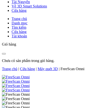
Tài Nguyên
Về 3D Smart Solutions
Cửa hàng
Trang chủ
Danh mục
Tìm kiếm
Cửa hàng
Tài khoản
Giỏ hàng
Chưa có sản phẩm trong giỏ hàng.
Trang chủ
|
Cửa hàng
|
Máy quét 3D
|
FreeScan Omni