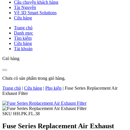
Câu chuyện khách hàng
Tài Nguyên
Về 3D Smart Solutions
Cửa hàng
Trang chủ
Danh mục
Tìm kiếm
Cửa hàng
Tài khoản
Giỏ hàng
Chưa có sản phẩm trong giỏ hàng.
Trang chủ
|
Cửa hàng
|
Phụ kiện
|
Fuse Series Replacement Air
Exhaust Filter
SKU HH.PK.FL.38
Fuse Series Replacement Air Exhaust