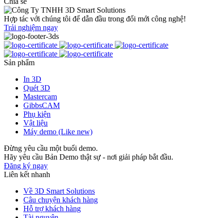
Chia sẻ
Hợp tác với chúng tôi để dẫn đầu trong đổi mới công nghệ!
Trải nghiệm ngay
Sản phẩm
In 3D
Quét 3D
Mastercam
GibbsCAM
Phụ kiện
Vật liệu
Máy demo (Like new)
Đừng yêu cầu một buổi demo.
Hãy yêu cầu Bản Demo thật sự - nơi giải pháp bắt đầu.
Đăng ký ngay
Liên kết nhanh
Về 3D Smart Solutions
Câu chuyện khách hàng
Hỗ trợ khách hàng
Tài nguyên