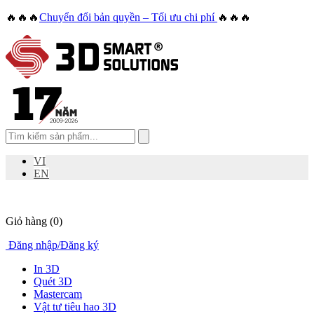
🔥🔥🔥
Chuyển đổi bản quyền – Tối ưu chi phí
🔥🔥🔥
VI
EN
Giỏ hàng
(0)
Đăng nhập
/
Đăng ký
In 3D
Quét 3D
Mastercam
Vật tư tiêu hao 3D