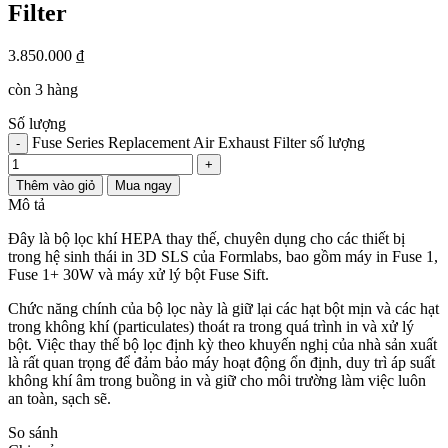
Filter
3.850.000
₫
còn 3 hàng
Số lượng
Fuse Series Replacement Air Exhaust Filter số lượng
-
+
Thêm vào giỏ
Mua ngay
Mô tả
Đây là bộ lọc khí HEPA thay thế, chuyên dụng cho các thiết bị
trong hệ sinh thái in 3D SLS của Formlabs, bao gồm máy in Fuse 1,
Fuse 1+ 30W và máy xử lý bột Fuse Sift.
Chức năng chính của bộ lọc này là giữ lại các hạt bột mịn và các hạt
trong không khí (particulates) thoát ra trong quá trình in và xử lý
bột. Việc thay thế bộ lọc định kỳ theo khuyến nghị của nhà sản xuất
là rất quan trọng để đảm bảo máy hoạt động ổn định, duy trì áp suất
không khí âm trong buồng in và giữ cho môi trường làm việc luôn
an toàn, sạch sẽ.
So sánh