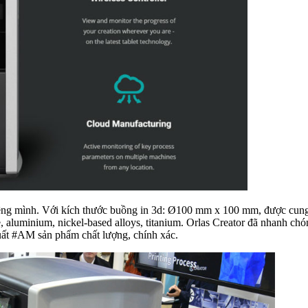
iêng mình. Với kích thước buồng in 3d: Ø100 mm x 100 mm, được cung 
hrome, aluminium, nickel-based alloys, titanium. Orlas Creator đã nhanh
uất #AM sản phẩm chất lượng, chính xác.