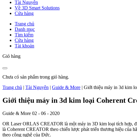
Tài Nguyên
Về 3D Smart Solutions
Cửa hàng
Trang chủ
Danh mục
Tìm kiếm
Cửa hàng
Tài khoản
Giỏ hàng
Chưa có sản phẩm trong giỏ hàng.
Trang chủ
|
Tài Nguyên
|
Guide & More
|
Giới thiệu máy in 3d kim l
Giới thiệu máy in 3d kim loại Coherent Cr
Guide & More
02 - 06 - 2020
OR Laser ORLAS CREATOR là một máy in 3D kim loại tích hợp, được 
là Coherent CREATOR theo chiến lược phát triển thương hiệu của hãn
theo công nghệ của Đức.