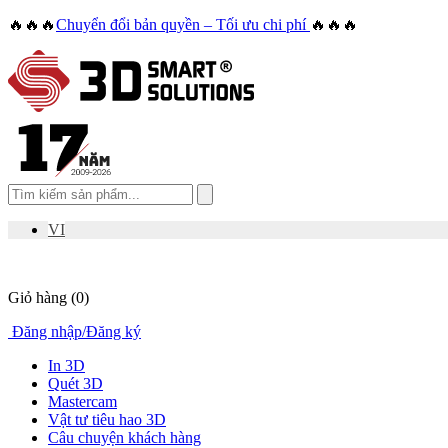
🔥🔥🔥
Chuyển đổi bản quyền – Tối ưu chi phí
🔥🔥🔥
VI
Giỏ hàng
(0)
Đăng nhập
/
Đăng ký
In 3D
Quét 3D
Mastercam
Vật tư tiêu hao 3D
Câu chuyện khách hàng