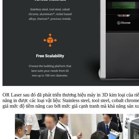
OR Laser sau đó đã phát triển thương hiệu máy in 3D kim loại của r
năng in được các loại vật liệu: Stainless steel, tool steel, cobalt c
giá mức độ tiềm năng cao bởi mức giá cạnh tranh mà khả năng sản x