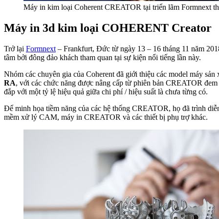
Máy in kim loại Coherent CREATOR tại triển lãm Formnext t
Máy in 3d kim loại COHERENT Creator
Trở lại
Formnext
– Frankfurt, Đức từ ngày 13 – 16 tháng 11 năm 201
tâm bởi đông đảo khách tham quan tại sự kiện nổi tiếng lần này.
Nhóm các chuyên gia của Coherent đã giới thiệu các model máy s
RA
, với các chức năng được nâng cấp từ phiên bản CREATOR đem đ
đắp với một tỷ lệ hiệu quả giữa chi phí / hiệu suất là chưa từng có.
Để minh họa tiềm năng của các hệ thống CREATOR, họ đã trình diễn 
mềm xử lý CAM, máy in CREATOR và các thiết bị phụ trợ khác.