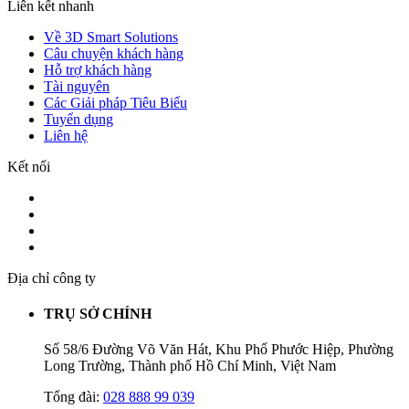
Liên kết nhanh
Về 3D Smart Solutions
Câu chuyện khách hàng
Hỗ trợ khách hàng
Tài nguyên
Các Giải pháp Tiêu Biểu
Tuyển dụng
Liên hệ
Kết nối
Địa chỉ công ty
TRỤ SỞ CHÍNH
Số 58/6 Đường Võ Văn Hát, Khu Phố Phước Hiệp, Phường
Long Trường, Thành phố Hồ Chí Minh, Việt Nam
Tổng đài:
028 888 99 039