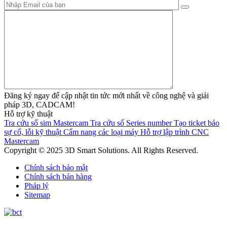
Đăng ký ngay để cập nhật tin tức mới nhất về công nghệ và giải
pháp 3D, CADCAM!
Hỗ trợ kỹ thuật
Tra cứu số sim Mastercam
Tra cứu số Series number
Tạo ticket báo
sự cố, lỗi kỹ thuật
Cẩm nang các loại máy
Hỗ trợ lập trình CNC
Mastercam
Copyright © 2025 3D Smart Solutions. All Rights Reserved.
Chính sách bảo mật
Chính sách bán hàng
Pháp lý
Sitemap