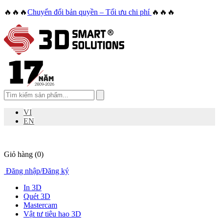
🔥🔥🔥
Chuyển đổi bản quyền – Tối ưu chi phí
🔥🔥🔥
VI
EN
Giỏ hàng
(0)
Đăng nhập
/
Đăng ký
In 3D
Quét 3D
Mastercam
Vật tư tiêu hao 3D