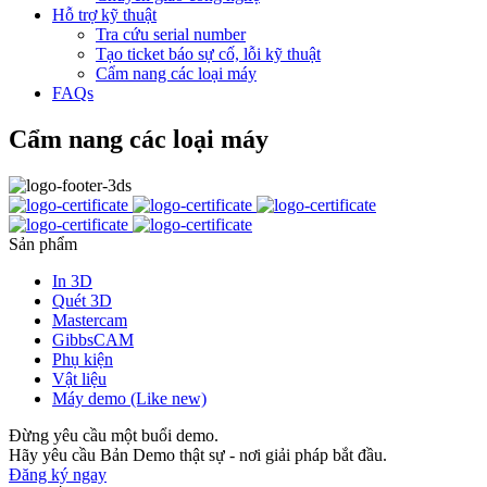
Hỗ trợ kỹ thuật
Tra cứu serial number
Tạo ticket báo sự cố, lỗi kỹ thuật
Cẩm nang các loại máy
FAQs
Cẩm nang các loại máy
Sản phẩm
In 3D
Quét 3D
Mastercam
GibbsCAM
Phụ kiện
Vật liệu
Máy demo (Like new)
Đừng yêu cầu một buổi demo.
Hãy yêu cầu Bản Demo thật sự - nơi giải pháp bắt đầu.
Đăng ký ngay