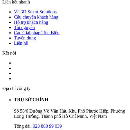
Liên kết nhanh
Về 3D Smart Solutions
Câu chuyện khách hàng
Hỗ trợ khách hàng
Tài nguyên
Các Giải pháp Tiêu Biểu
Tuyển dụng
Liên hệ
Kết nối
Địa chỉ công ty
TRỤ SỞ CHÍNH
Số 58/6 Đường Võ Văn Hát, Khu Phố Phước Hiệp, Phường
Long Trường, Thành phố Hồ Chí Minh, Việt Nam
Tổng đài:
028 888 99 039