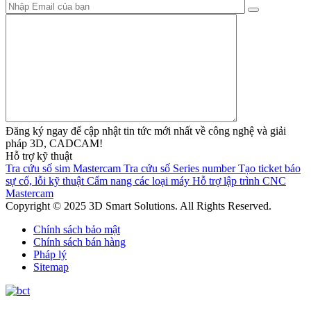
Đăng ký ngay để cập nhật tin tức mới nhất về công nghệ và giải
pháp 3D, CADCAM!
Hỗ trợ kỹ thuật
Tra cứu số sim Mastercam
Tra cứu số Series number
Tạo ticket báo
sự cố, lỗi kỹ thuật
Cẩm nang các loại máy
Hỗ trợ lập trình CNC
Mastercam
Copyright © 2025 3D Smart Solutions. All Rights Reserved.
Chính sách bảo mật
Chính sách bán hàng
Pháp lý
Sitemap