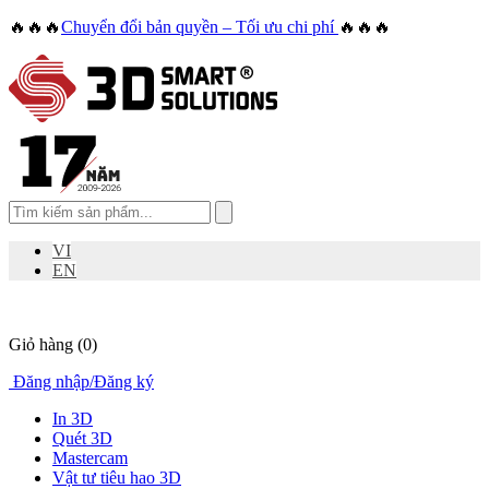
🔥🔥🔥
Chuyển đổi bản quyền – Tối ưu chi phí
🔥🔥🔥
VI
EN
Giỏ hàng
(0)
Đăng nhập
/
Đăng ký
In 3D
Quét 3D
Mastercam
Vật tư tiêu hao 3D