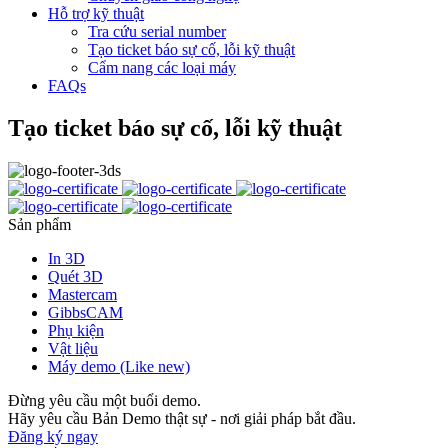
Hỗ trợ kỹ thuật
Tra cứu serial number
Tạo ticket báo sự cố, lỗi kỹ thuật
Cẩm nang các loại máy
FAQs
Tạo ticket báo sự cố, lỗi kỹ thuật
Sản phẩm
In 3D
Quét 3D
Mastercam
GibbsCAM
Phụ kiện
Vật liệu
Máy demo (Like new)
Đừng yêu cầu một buổi demo.
Hãy yêu cầu Bản Demo thật sự - nơi giải pháp bắt đầu.
Đăng ký ngay