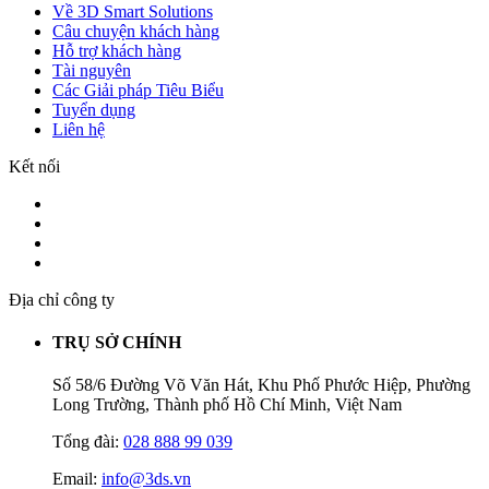
Về 3D Smart Solutions
Câu chuyện khách hàng
Hỗ trợ khách hàng
Tài nguyên
Các Giải pháp Tiêu Biểu
Tuyển dụng
Liên hệ
Kết nối
Địa chỉ công ty
TRỤ SỞ CHÍNH
Số 58/6 Đường Võ Văn Hát, Khu Phố Phước Hiệp, Phường
Long Trường, Thành phố Hồ Chí Minh, Việt Nam
Tổng đài:
028 888 99 039
Email:
info@3ds.vn