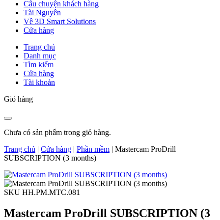
Câu chuyện khách hàng
Tài Nguyên
Về 3D Smart Solutions
Cửa hàng
Trang chủ
Danh mục
Tìm kiếm
Cửa hàng
Tài khoản
Giỏ hàng
Chưa có sản phẩm trong giỏ hàng.
Trang chủ
|
Cửa hàng
|
Phần mềm
|
Mastercam ProDrill
SUBSCRIPTION (3 months)
SKU HH.PM.MTC.081
Mastercam ProDrill SUBSCRIPTION (3