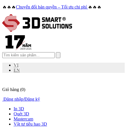
🔥🔥🔥
Chuyển đổi bản quyền – Tối ưu chi phí
🔥🔥🔥
VI
EN
Giỏ hàng
(0)
Đăng nhập
/
Đăng ký
In 3D
Quét 3D
Mastercam
Vật tư tiêu hao 3D