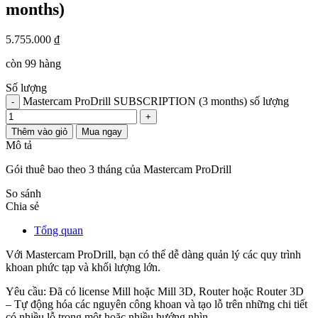
months)
5.755.000
₫
còn 99 hàng
Số lượng
Mastercam ProDrill SUBSCRIPTION (3 months) số lượng
-
+
Thêm vào giỏ
Mua ngay
Mô tả
Gói thuê bao theo 3 tháng của Mastercam ProDrill
So sánh
Chia sẻ
Tổng quan
Với Mastercam ProDrill, bạn có thể dễ dàng quản lý các quy trình
khoan phức tạp và khối lượng lớn.
Yêu cầu: Đã có license Mill hoặc Mill 3D, Router hoặc Router 3D
– Tự động hóa các nguyên công khoan và tạo lỗ trên những chi tiết
có nhiều lỗ trong một hoặc nhiều hướng nhìn.