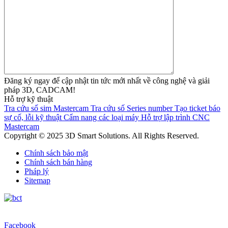
Đăng ký ngay để cập nhật tin tức mới nhất về công nghệ và giải
pháp 3D, CADCAM!
Hỗ trợ kỹ thuật
Tra cứu số sim Mastercam
Tra cứu số Series number
Tạo ticket báo
sự cố, lỗi kỹ thuật
Cẩm nang các loại máy
Hỗ trợ lập trình CNC
Mastercam
Copyright © 2025 3D Smart Solutions. All Rights Reserved.
Chính sách bảo mật
Chính sách bán hàng
Pháp lý
Sitemap
Facebook