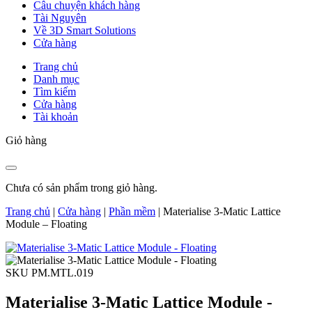
Câu chuyện khách hàng
Tài Nguyên
Về 3D Smart Solutions
Cửa hàng
Trang chủ
Danh mục
Tìm kiếm
Cửa hàng
Tài khoản
Giỏ hàng
Chưa có sản phẩm trong giỏ hàng.
Trang chủ
|
Cửa hàng
|
Phần mềm
|
Materialise 3-Matic Lattice
Module – Floating
SKU PM.MTL.019
Materialise 3-Matic Lattice Module -