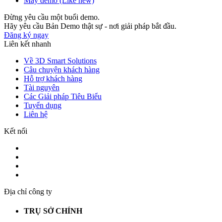
Máy demo (Like new)
Đừng yêu cầu một buổi demo.
Hãy yêu cầu Bản Demo thật sự - nơi giải pháp bắt đầu.
Đăng ký ngay
Liên kết nhanh
Về 3D Smart Solutions
Câu chuyện khách hàng
Hỗ trợ khách hàng
Tài nguyên
Các Giải pháp Tiêu Biểu
Tuyển dụng
Liên hệ
Kết nối
Địa chỉ công ty
TRỤ SỞ CHÍNH