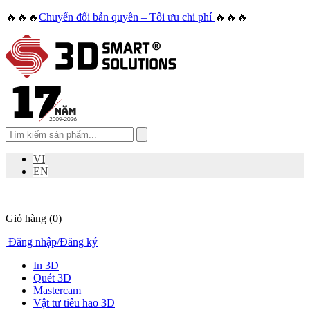
🔥🔥🔥
Chuyển đổi bản quyền – Tối ưu chi phí
🔥🔥🔥
VI
EN
Giỏ hàng
(0)
Đăng nhập
/
Đăng ký
In 3D
Quét 3D
Mastercam
Vật tư tiêu hao 3D