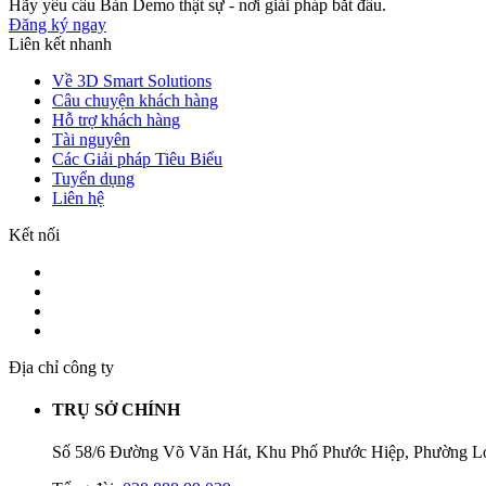
Hãy yêu cầu Bản Demo thật sự - nơi giải pháp bắt đầu.
Đăng ký ngay
Liên kết nhanh
Về 3D Smart Solutions
Câu chuyện khách hàng
Hỗ trợ khách hàng
Tài nguyên
Các Giải pháp Tiêu Biểu
Tuyển dụng
Liên hệ
Kết nối
Địa chỉ công ty
TRỤ SỞ CHÍNH
Số 58/6 Đường Võ Văn Hát, Khu Phố Phước Hiệp, Phường L