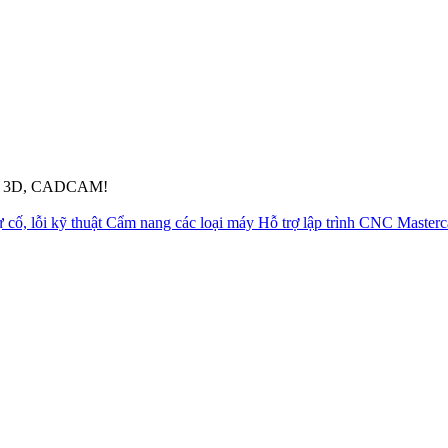
pháp 3D, CADCAM!
 cố, lỗi kỹ thuật
Cẩm nang các loại máy
Hỗ trợ lập trình CNC Master