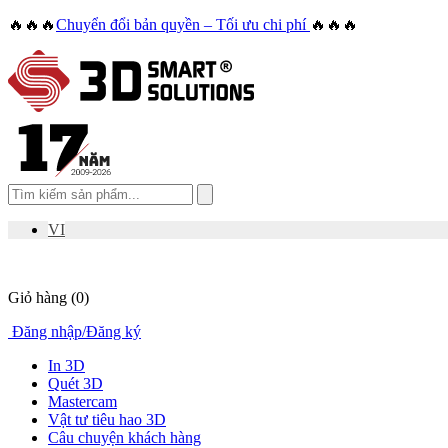
🔥🔥🔥
Chuyển đổi bản quyền – Tối ưu chi phí
🔥🔥🔥
VI
Giỏ hàng
(0)
Đăng nhập
/
Đăng ký
In 3D
Quét 3D
Mastercam
Vật tư tiêu hao 3D
Câu chuyện khách hàng