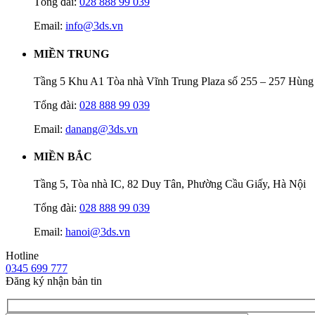
Tổng đài:
028 888 99 039
Email:
info@3ds.vn
MIỀN TRUNG
Tầng 5 Khu A1 Tòa nhà Vĩnh Trung Plaza số 255 – 257 Hùn
Tổng đài:
028 888 99 039
Email:
danang@3ds.vn
MIỀN BẮC
Tầng 5, Tòa nhà IC, 82 Duy Tân, Phường Cầu Giấy, Hà Nội
Tổng đài:
028 888 99 039
Email:
hanoi@3ds.vn
Hotline
0345 699 777
Đăng ký nhận bản tin