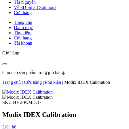
Tài Nguyên
Về 3D Smart Solutions
Cửa hàng
Trang chủ
Danh mục
Tìm kiếm
Cửa hàng
Tài khoản
Giỏ hàng
Chưa có sản phẩm trong giỏ hàng.
Trang chủ
|
Cửa hàng
|
Phụ kiện
|
Modix IDEX Calibration
SKU HH.PK.MD.37
Modix IDEX Calibration
Liên hệ