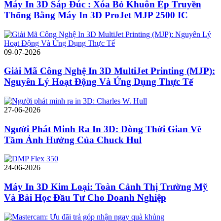
Máy In 3D Sáp Đúc : Xóa Bỏ Khuôn Ép Truyền
Thống Bằng Máy In 3D ProJet MJP 2500 IC
09-07-2026
Giải Mã Công Nghệ In 3D MultiJet Printing (MJP):
Nguyên Lý Hoạt Động Và Ứng Dụng Thực Tế
27-06-2026
Người Phát Minh Ra In 3D: Dòng Thời Gian Về
Tầm Ảnh Hưởng Của Chuck Hul
24-06-2026
Máy In 3D Kim Loại: Toàn Cảnh Thị Trường Mỹ
Và Bài Học Đầu Tư Cho Doanh Nghiệp