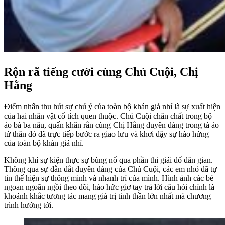
Rộn rã tiếng cười cùng Chú Cuội, Chị
Hằng
Điểm nhấn thu hút sự chú ý của toàn bộ khán giả nhí là sự xuất hiện
của hai nhân vật cổ tích quen thuộc. Chú Cuội chân chất trong bộ
áo bà ba nâu, quấn khăn rằn cùng Chị Hằng duyên dáng trong tà áo
tứ thân đỏ đã trực tiếp bước ra giao lưu và khơi dậy sự hào hứng
của toàn bộ khán giả nhí.
Không khí sự kiện thực sự bùng nổ qua phần thi giải đố dân gian.
Thông qua sự dẫn dắt duyên dáng của Chú Cuội, các em nhỏ đã tự
tin thể hiện sự thông minh và nhanh trí của mình. Hình ảnh các bé
ngoan ngoãn ngồi theo dõi, háo hức giơ tay trả lời câu hỏi chính là
khoảnh khắc tương tác mang giá trị tinh thần lớn nhất mà chương
trình hướng tới.