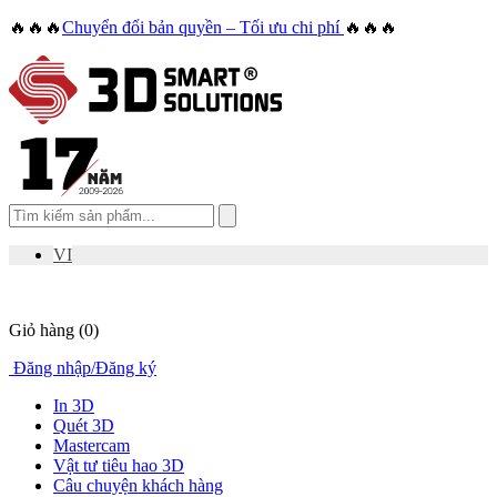
🔥🔥🔥
Chuyển đổi bản quyền – Tối ưu chi phí
🔥🔥🔥
VI
Giỏ hàng
(0)
Đăng nhập
/
Đăng ký
In 3D
Quét 3D
Mastercam
Vật tư tiêu hao 3D
Câu chuyện khách hàng