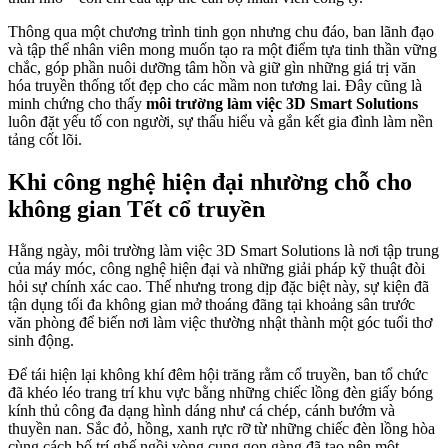
Thông qua một chương trình tinh gọn nhưng chu đáo, ban lãnh đạo
và tập thể nhân viên mong muốn tạo ra một điểm tựa tinh thần vững
chắc, góp phần nuôi dưỡng tâm hồn và giữ gìn những giá trị văn
hóa truyền thống tốt đẹp cho các mầm non tương lai. Đây cũng là
minh chứng cho thấy
môi trường làm việc 3D Smart Solutions
luôn đặt yếu tố con người, sự thấu hiểu và gắn kết gia đình làm nền
tảng cốt lõi.
Khi công nghệ hiện đại nhường chỗ cho
không gian Tết cổ truyền
Hằng ngày, môi trường làm việc 3D Smart Solutions là nơi tập trung
của máy móc, công nghệ hiện đại và những giải pháp kỹ thuật đòi
hỏi sự chính xác cao. Thế nhưng trong dịp đặc biệt này, sự kiện đã
tận dụng tối đa không gian mở thoáng đãng tại khoảng sân trước
văn phòng để biến nơi làm việc thường nhật thành một góc tuổi thơ
sinh động.
Để tái hiện lại không khí đêm hội trăng rằm cổ truyền, ban tổ chức
đã khéo léo trang trí khu vực bằng những chiếc lồng đèn giấy bóng
kính thủ công đa dạng hình dáng như cá chép, cánh bướm và
thuyền nan. Sắc đỏ, hồng, xanh rực rỡ từ những chiếc đèn lồng hòa
cùng cách bố trí ghế ngồi vòng cung gọn gàng đã tạo nên một