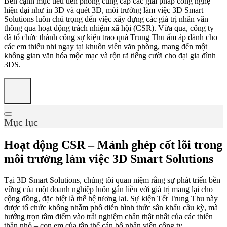
Bên cạnh mục tiêu tiên phong cung cấp các giải pháp công nghệ
hiện đại như in 3D và quét 3D, môi trường làm việc 3D Smart
Solutions luôn chú trọng đến việc xây dựng các giá trị nhân văn
thông qua hoạt động trách nhiệm xã hội (CSR). Vừa qua, công ty
đã tổ chức thành công sự kiện trao quà Trung Thu ấm áp dành cho
các em thiếu nhi ngay tại khuôn viên văn phòng, mang đến một
không gian văn hóa mộc mạc và rộn rã tiếng cười cho đại gia đình
3DS.
Mục lục
Hoạt động CSR – Mảnh ghép cốt lõi trong
môi trường làm việc 3D Smart Solutions
Tại 3D Smart Solutions, chúng tôi quan niệm rằng sự phát triển bền
vững của một doanh nghiệp luôn gắn liền với giá trị mang lại cho
cộng đồng, đặc biệt là thế hệ tương lai. Sự kiện Tết Trung Thu này
được tổ chức không nhằm phô diễn hình thức sân khấu cầu kỳ, mà
hướng trọn tâm điểm vào trải nghiệm chân thật nhất của các thiên
thần nhỏ – con em của tập thể cán bộ nhân viên công ty.