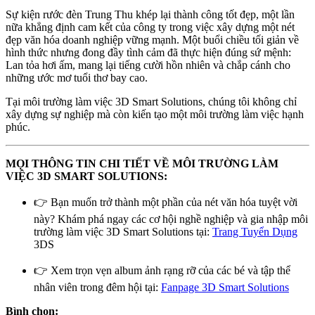
Sự kiện rước đèn Trung Thu khép lại thành công tốt đẹp, một lần
nữa khẳng định cam kết của công ty trong việc xây dựng một nét
đẹp văn hóa doanh nghiệp vững mạnh. Một buổi chiều tối giản về
hình thức nhưng đong đầy tình cảm đã thực hiện đúng sứ mệnh:
Lan tỏa hơi ấm, mang lại tiếng cười hồn nhiên và chắp cánh cho
những ước mơ tuổi thơ bay cao.
Tại môi trường làm việc 3D Smart Solutions, chúng tôi không chỉ
xây dựng sự nghiệp mà còn kiến tạo một môi trường làm việc hạnh
phúc.
MỌI THÔNG TIN CHI TIẾT VỀ MÔI TRƯỜNG LÀM
VIỆC 3D SMART SOLUTIONS:
👉 Bạn muốn trở thành một phần của nét văn hóa tuyệt vời
này? Khám phá ngay các cơ hội nghề nghiệp và gia nhập môi
trường làm việc 3D Smart Solutions tại:
Trang Tuyển Dụng
3DS
👉 Xem trọn vẹn album ảnh rạng rỡ của các bé và tập thể
nhân viên trong đêm hội tại:
Fanpage 3D Smart Solutions
Bình chọn: