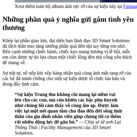
Xem thêm toàn bộ album ảnh rực rỡ của sự kiện này tại
Fanpag
Những phần quà ý nghĩa gửi gắm tình yêu
thương
Khép lại phần giao lưu, đại diện ban lãnh đạo 3D Smart Solutions
đã đích thân trao tặng những phần quà đến tận tay từng em nhỏ.
Bên cạnh những chiếc bánh, chiếc kẹo mang hương vị lễ hội, mỗi
em còn được tự do lựa chọn một chiếc lồng đèn thủ công yêu thích
để mang về.
Sự trật tự, nề nếp khi xếp hàng nhận quà cùng ánh mắt rạng rỡ của
các bé đã minh chứng cho một sự kiện được tổ chức bài bản và
đong đầy tình cảm.
“Sự kiện Trung thu không chỉ mang lại niềm vui
lớn cho các con, mà còn khiến các bậc phụ huynh
như chúng tôi cảm thấy vô cùng ấm áp. Được làm
việc tại một nơi quan tâm chu đáo đến đời sống tinh
thần của gia đình nhân viên giúp chúng tôi có thêm
rất nhiều động lực để gắn bó.”
— Chia sẻ từ anh Lại
Thông Thái | Facility Management của 3D Smart
Solutions.