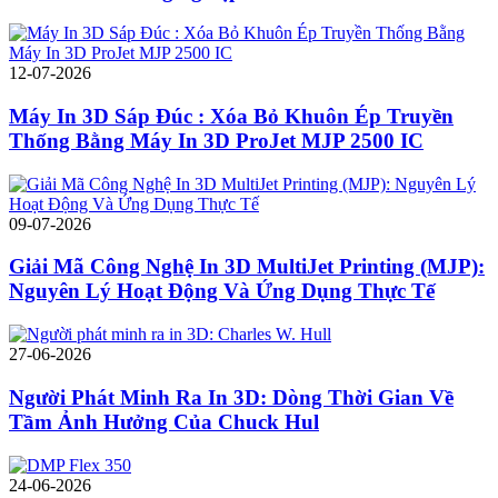
12-07-2026
Máy In 3D Sáp Đúc : Xóa Bỏ Khuôn Ép Truyền
Thống Bằng Máy In 3D ProJet MJP 2500 IC
09-07-2026
Giải Mã Công Nghệ In 3D MultiJet Printing (MJP):
Nguyên Lý Hoạt Động Và Ứng Dụng Thực Tế
27-06-2026
Người Phát Minh Ra In 3D: Dòng Thời Gian Về
Tầm Ảnh Hưởng Của Chuck Hul
24-06-2026