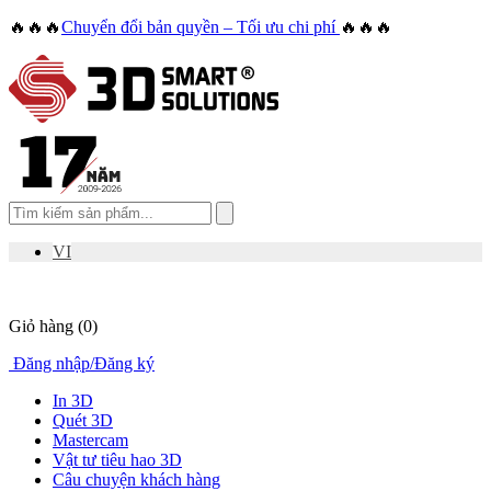
🔥🔥🔥
Chuyển đổi bản quyền – Tối ưu chi phí
🔥🔥🔥
VI
Giỏ hàng
(0)
Đăng nhập
/
Đăng ký
In 3D
Quét 3D
Mastercam
Vật tư tiêu hao 3D
Câu chuyện khách hàng