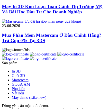
Máy In 3D Kim Loại: Toàn Cảnh Thị Trường Mỹ
Và Bài Học Đầu Tư Cho Doanh Nghiệp
23-06-2026
Mua Phần Mềm Mastercam Ở Đâu Chính Hãng?
Trả Góp 0% Tại 3DS
Sản phẩm
In 3D
Quét 3D
Mastercam
GibbsCAM
Phụ kiện
Vật liệu
Máy demo (Like new)
Đừng yêu cầu một buổi demo.