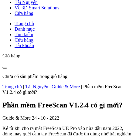
Tài Nguyên
Về 3D Smart Solutions
Cửa hàng
Trang chủ
Danh mục
Tìm kiếm
Cửa hàng
Tài khoản
Giỏ hàng
Chưa có sản phẩm trong giỏ hàng.
Trang chủ
|
Tài Nguyên
|
Guide & More
|
Phần mềm FreeScan
V1.2.4 có gì mới?
Phần mềm FreeScan V1.2.4 có gì mới?
Guide & More
24 - 10 - 2022
Kể từ khi cho ra mắt FreeScan UE Pro vào nửa đầu năm 2022,
dòng máy quét cầm tay FreeScan đã được tin dùng nhờ trải nghiệm