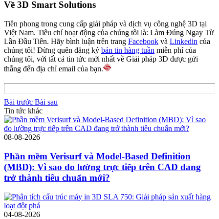
Về 3D Smart Solutions
Tiên phong trong cung cấp giải pháp và dịch vụ công nghệ 3D tại
Việt Nam. Tiêu chí hoạt động của chúng tôi là: Làm Đúng Ngay Từ
Lần Đầu Tiên. Hãy bình luận trên trang
Facebook
và
Linkedin
của
chúng tôi! Đừng quên đăng ký
bản tin hàng tuần
miễn phí của
chúng tôi, với tất cả tin tức mới nhất về Giải pháp 3D được gửi
thẳng đến địa chỉ email của bạn.
Bài trước
Bài sau
Tin tức khác
08-08-2026
Phần mềm Verisurf và Model-Based Definition
(MBD): Vì sao đo lường trực tiếp trên CAD đang
trở thành tiêu chuẩn mới?
04-08-2026