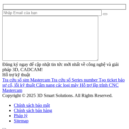
Đăng ký ngay để cập nhật tin tức mới nhất về công nghệ và giải
pháp 3D, CADCAM!
Hỗ trợ kỹ thuật
Tra cứu số sim Mastercam
Tra cứu số Series number
Tạo ticket báo
sự cố, lỗi kỹ thuật
Cẩm nang các loại máy
Hỗ trợ lập trình CNC
Mastercam
Copyright © 2025 3D Smart Solutions. All Rights Reserved.
Chính sách bảo mật
Chính sách bán hàng
Pháp lý
Sitemap