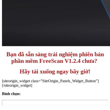
Bạn đã sẵn sàng trải nghiệm phiên bản
phần mềm FreeScan V1.2.4 chưa?
Hãy tải xuống ngay bây giờ!
[siteorigin_widget class=”SiteOrigin_Panels_Widget_Button”]
[/siteorigin_widget]
Bình chọn: