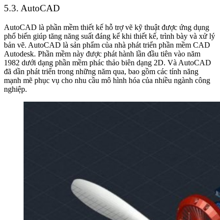
5.3. AutoCAD
AutoCAD là phần mềm thiết kế hỗ trợ vẽ kỹ thuật được ứng dụng
phổ biến giúp tăng năng suất đáng kể khi thiết kế, trình bày và xử lý
bản vẽ. AutoCAD là sản phẩm của nhà phát triển phần mềm CAD
Autodesk. Phần mềm này được phát hành lần đầu tiên vào năm
1982 dưới dạng phần mềm phác thảo biên dạng 2D. Và AutoCAD
đã dần phát triển trong những năm qua, bao gồm các tính năng
mạnh mẽ phục vụ cho nhu cầu mô hình hóa của nhiều ngành công
nghiệp.