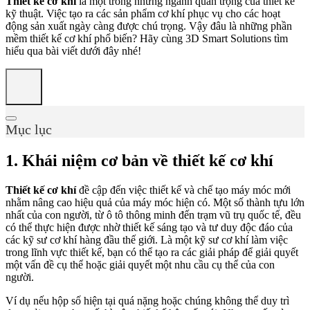
Thiết kế cơ khí
là một trong những ngành quan trọng của thiết kế
kỹ thuật. Việc tạo ra các sản phẩm cơ khí phục vụ cho các hoạt
động sản xuất ngày càng được chú trọng. Vậy đâu là những phần
mềm thiết kế cơ khí phổ biến? Hãy cùng 3D Smart Solutions tìm
hiểu qua bài viết dưới đây nhé!
Mục lục
1. Khái niệm cơ bản về thiết kế cơ khí
Thiết kế cơ khí
đề cập đến việc thiết kế và chế tạo máy móc mới
nhằm nâng cao hiệu quả của máy móc hiện có. Một số thành tựu lớn
nhất của con người, từ ô tô thông minh đến trạm vũ trụ quốc tế, đều
có thể thực hiện được nhờ thiết kế sáng tạo và tư duy độc đáo của
các kỹ sư cơ khí hàng đầu thế giới. Là một kỹ sư cơ khí làm việc
trong lĩnh vực thiết kế, bạn có thể tạo ra các giải pháp để giải quyết
một vấn đề cụ thể hoặc giải quyết một nhu cầu cụ thể của con
người.
Ví dụ nếu hộp số hiện tại quá nặng hoặc chúng không thể duy trì