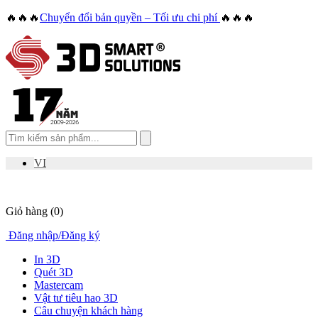
🔥🔥🔥
Chuyển đổi bản quyền – Tối ưu chi phí
🔥🔥🔥
VI
Giỏ hàng
(0)
Đăng nhập
/
Đăng ký
In 3D
Quét 3D
Mastercam
Vật tư tiêu hao 3D
Câu chuyện khách hàng