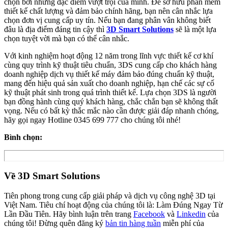
chọn bởi những đặc điểm vượt trội của mình. Để sở hữu phần mềm
thiết kế chất lượng và đảm bảo chính hãng, bạn nên cân nhắc lựa
chọn đơn vị cung cấp uy tín. Nếu bạn đang phân vân không biết
đâu là địa điểm đáng tin cậy thì
3D Smart Solutions
sẽ là một lựa
chọn tuyệt vời mà bạn có thể cân nhắc.
Với kinh nghiệm hoạt động 12 năm trong lĩnh vực thiết kế cơ khí
cùng quy trình kỹ thuật tiêu chuẩn, 3DS cung cấp cho khách hàng
doanh nghiệp dịch vụ thiết kế máy đảm bảo đúng chuẩn kỹ thuật,
mang đến hiệu quả sản xuất cho doanh nghiệp, hạn chế các sự cố
kỹ thuật phát sinh trong quá trình thiết kế. Lựa chọn 3DS là người
bạn đồng hành cùng quý khách hàng, chắc chắn bạn sẽ không thất
vọng. Nếu có bất kỳ thắc mắc nào cần được giải đáp nhanh chóng,
hãy gọi ngay Hotline 0345 699 777 cho chúng tôi nhé!
Bình chọn:
Về 3D Smart Solutions
Tiên phong trong cung cấp giải pháp và dịch vụ công nghệ 3D tại
Việt Nam. Tiêu chí hoạt động của chúng tôi là: Làm Đúng Ngay Từ
Lần Đầu Tiên. Hãy bình luận trên trang
Facebook
và
Linkedin
của
chúng tôi! Đừng quên đăng ký
bản tin hàng tuần
miễn phí của