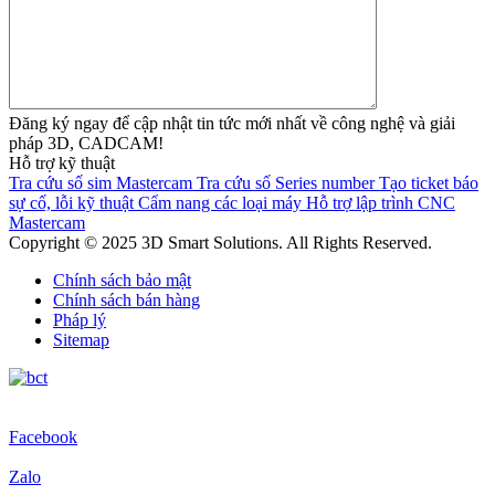
Đăng ký ngay để cập nhật tin tức mới nhất về công nghệ và giải
pháp 3D, CADCAM!
Hỗ trợ kỹ thuật
Tra cứu số sim Mastercam
Tra cứu số Series number
Tạo ticket báo
sự cố, lỗi kỹ thuật
Cẩm nang các loại máy
Hỗ trợ lập trình CNC
Mastercam
Copyright © 2025 3D Smart Solutions. All Rights Reserved.
Chính sách bảo mật
Chính sách bán hàng
Pháp lý
Sitemap
Facebook
Zalo