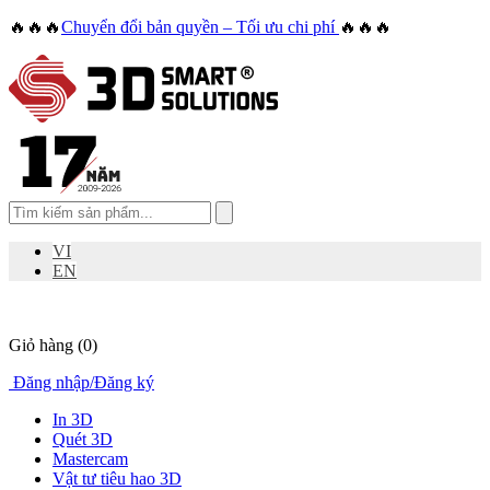
🔥🔥🔥
Chuyển đổi bản quyền – Tối ưu chi phí
🔥🔥🔥
VI
EN
Giỏ hàng
(0)
Đăng nhập
/
Đăng ký
In 3D
Quét 3D
Mastercam
Vật tư tiêu hao 3D