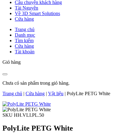
Câu chuyện khách hàng
Tài Nguyên
Về 3D Smart Solutions
Cửa hàng
Trang chủ
Danh mục
Tìm kiếm
Cửa hàng
Tài khoản
Giỏ hàng
Chưa có sản phẩm trong giỏ hàng.
Trang chủ
|
Cửa hàng
|
Vật liệu
|
PolyLite PETG White
SKU HH.VLI.PL.50
PolyLite PETG White