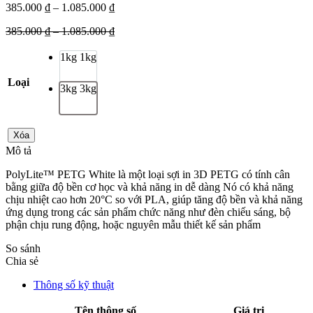
385.000
₫
–
1.085.000
₫
385.000
₫
–
1.085.000
₫
1kg
1kg
Loại
3kg
3kg
Xóa
Mô tả
PolyLite™ PETG White là một loại sợi in 3D PETG có tính cân
bằng giữa độ bền cơ học và khả năng in dễ dàng Nó có khả năng
chịu nhiệt cao hơn 20°C so với PLA, giúp tăng độ bền và khả năng
ứng dụng trong các sản phẩm chức năng như đèn chiếu sáng, bộ
phận chịu rung động, hoặc nguyên mẫu thiết kế sản phẩm
So sánh
Chia sẻ
Thông số kỹ thuật
Tên thông số
Giá trị