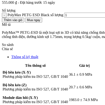
555.000
₫
- Đặt hàng trước 15 ngày
Số lượng
PolyMax PETG ESD Black số lượng
-
Thêm vào giỏ
Mua ngay
Mô tả
PolyMax™ PETG-ESD là một loại sợi in 3D có khả năng chống tĩnh điệ
chống tĩnh điện, đường kính sợi 1.75mm, trọng lượng 0.5kg/ cuộn, m
So sánh
Chia sẻ
Thông số kỹ thuật
Tên thông số
Giá trị
Độ bền kéo (X-Y)
36.1 ± 0.9 MPa
Phương pháp kiểm tra ISO 527, GB/T 1040
Độ bền kéo (Z)
20.7 ± 0.6 MPa
Phương pháp kiểm tra ISO 527, GB/T 1040
Module đàn hồi (X-Y)
1983.0 ± 74.9 MPa
Phương pháp kiểm tra ISO 527, GB/T 1040