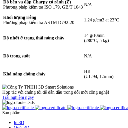
Độ bền va đập Charpy có rãnh (Z)
N/A
Phương pháp kiểm tra ISO 179, GB/T 1043
Khối lượng riêng
1.24 g/cm3 at 23°C
Phương pháp kiểm tra ASTM D792-20
14 g/10min
Độ nhớt ở trạng thái nóng chảy
(280°C, 5 kg)
Độ trong suốt
N/A
HB
Khả năng chống cháy
(UL 94, 1.5mm)
Hợp tác với chúng tôi để dẫn đầu trong đổi mới công nghệ!
Trải nghiệm ngay
Sản phẩm
In 3D
Quét 3D