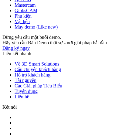
Mastercam
GibbsCAM
Phụ kiện
Vật liệu
Máy demo (Like new)
Đừng yêu cầu một buổi demo.
Hãy yêu cầu Bản Demo thật sự - nơi giải pháp bắt đầu.
Đăng ký ngay
Liên kết nhanh
Về 3D Smart Solutions
Câu chuyện khách hàng
Hỗ trợ khách hàng
Tài nguyên
Các Giải pháp Tiêu Biểu
Tuyển dụng
Liên hệ
Kết nối