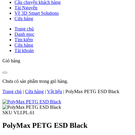
Câu chuyện khách hàng
Tài Nguyên
Về 3D Smart Solutions
Cửa hàng
Trang chủ
Danh mục
Tìm kiếm
Cửa hàng
Tài khoản
Giỏ hàng
Chưa có sản phẩm trong giỏ hàng.
Trang chủ
|
Cửa hàng
|
Vật liệu
|
PolyMax PETG ESD Black
SKU VLI.PL.61
PolyMax PETG ESD Black