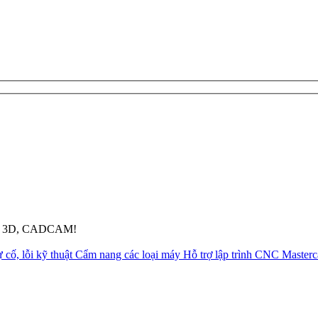
pháp 3D, CADCAM!
 cố, lỗi kỹ thuật
Cẩm nang các loại máy
Hỗ trợ lập trình CNC Master