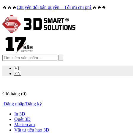
🔥🔥🔥
Chuyển đổi bản quyền – Tối ưu chi phí
🔥🔥🔥
VI
EN
Giỏ hàng
(0)
Đăng nhập
/
Đăng ký
In 3D
Quét 3D
Mastercam
Vật tư tiêu hao 3D