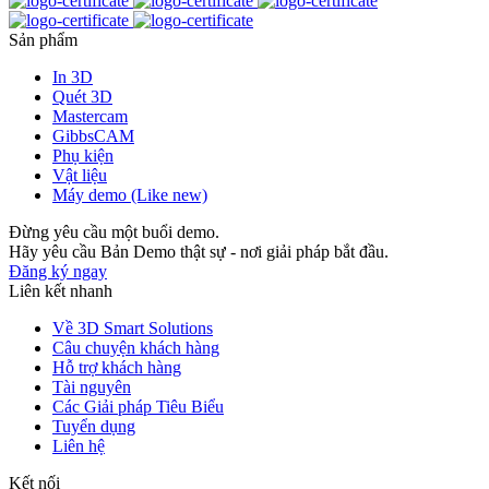
Sản phẩm
In 3D
Quét 3D
Mastercam
GibbsCAM
Phụ kiện
Vật liệu
Máy demo (Like new)
Đừng yêu cầu một buổi demo.
Hãy yêu cầu Bản Demo thật sự - nơi giải pháp bắt đầu.
Đăng ký ngay
Liên kết nhanh
Về 3D Smart Solutions
Câu chuyện khách hàng
Hỗ trợ khách hàng
Tài nguyên
Các Giải pháp Tiêu Biểu
Tuyển dụng
Liên hệ
Kết nối