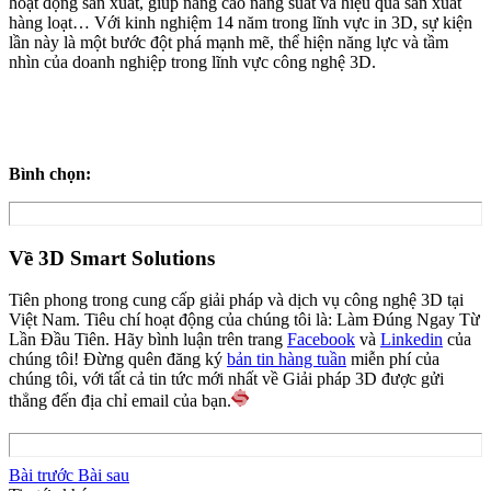
hoạt động sản xuất, giúp nâng cao năng suất và hiệu quả sản xuất
hàng loạt… Với kinh nghiệm 14 năm trong lĩnh vực in 3D, sự kiện
lần này là một bước đột phá mạnh mẽ, thể hiện năng lực và tầm
nhìn của doanh nghiệp trong lĩnh vực công nghệ 3D.
Bình chọn:
Về 3D Smart Solutions
Tiên phong trong cung cấp giải pháp và dịch vụ công nghệ 3D tại
Việt Nam. Tiêu chí hoạt động của chúng tôi là: Làm Đúng Ngay Từ
Lần Đầu Tiên. Hãy bình luận trên trang
Facebook
và
Linkedin
của
chúng tôi! Đừng quên đăng ký
bản tin hàng tuần
miễn phí của
chúng tôi, với tất cả tin tức mới nhất về Giải pháp 3D được gửi
thẳng đến địa chỉ email của bạn.
Bài trước
Bài sau