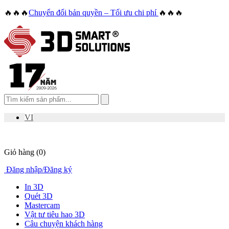
🔥🔥🔥
Chuyển đổi bản quyền – Tối ưu chi phí
🔥🔥🔥
VI
Giỏ hàng
(0)
Đăng nhập
/
Đăng ký
In 3D
Quét 3D
Mastercam
Vật tư tiêu hao 3D
Câu chuyện khách hàng