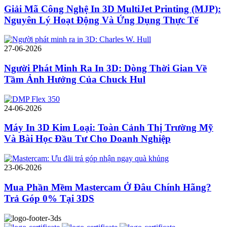
Giải Mã Công Nghệ In 3D MultiJet Printing (MJP):
Nguyên Lý Hoạt Động Và Ứng Dụng Thực Tế
27-06-2026
Người Phát Minh Ra In 3D: Dòng Thời Gian Về
Tầm Ảnh Hưởng Của Chuck Hul
24-06-2026
Máy In 3D Kim Loại: Toàn Cảnh Thị Trường Mỹ
Và Bài Học Đầu Tư Cho Doanh Nghiệp
23-06-2026
Mua Phần Mềm Mastercam Ở Đâu Chính Hãng?
Trả Góp 0% Tại 3DS