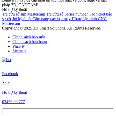
Đăng ký ngay để cập nhật tin tức mới nhất về công nghệ và giải
pháp 3D, CADCAM!
Hỗ trợ kỹ thuật
Tra cứu số sim Mastercam
Tra cứu số Series number
Tạo ticket báo
sự cố, lỗi kỹ thuật
Cẩm nang các loại máy
Hỗ trợ lập trình CNC
Mastercam
Copyright © 2025 3D Smart Solutions. All Rights Reserved.
Chính sách bảo mật
Chính sách bán hàng
Pháp lý
Sitemap
Facebook
Zalo
Hỗ trợ kỹ thuật
03456 99 777