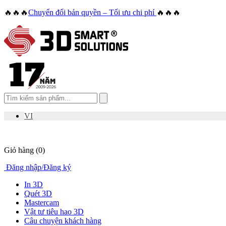
🔥🔥🔥
Chuyển đổi bản quyền – Tối ưu chi phí
🔥🔥🔥
VI
Giỏ hàng
(0)
Đăng nhập
/
Đăng ký
In 3D
Quét 3D
Mastercam
Vật tư tiêu hao 3D
Câu chuyện khách hàng