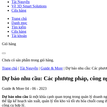
Tài Nguyên
Về 3D Smart Solutions
Cửa hàng
Trang chủ
Danh mục
Tìm kiếm
Cửa hàng
Tài khoản
Giỏ hàng
Chưa có sản phẩm trong giỏ hàng.
Trang chủ
|
Tài Nguyên
|
Guide & More
|
Dự báo nhu cầu: Các phươn
Dự báo nhu cầu: Các phương pháp, công ng
Guide & More
04 - 06 - 2023
Dự báo nhu cầu
là một khía cạnh quan trọng trong quản lý doanh n
thể lập kế hoạch sản xuất, quản lý tồn kho và tối ưu hóa chuỗi cung
công cụ hợp lý.