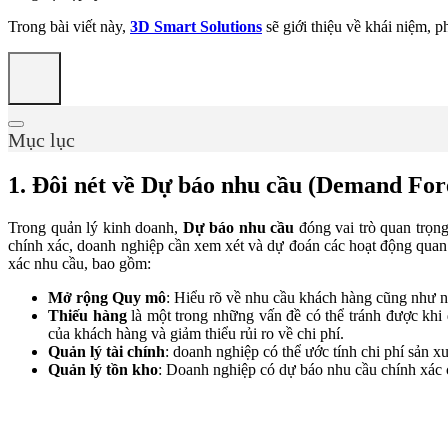
Trong bài viết này,
3D Smart Solutions
sẽ giới thiệu về khái niệm, 
Mục lục
1. Đôi nét về Dự báo nhu cầu (Demand For
Trong quản lý kinh doanh,
Dự báo nhu cầu
đóng vai trò quan trọng
chính xác, doanh nghiệp cần xem xét và dự đoán các hoạt động quan 
xác nhu cầu, bao gồm:
Mở rộng Quy mô
: Hiểu rõ về nhu cầu khách hàng cũng như n
Thiếu hàng
là một trong những vấn đề có thể tránh được khi 
của khách hàng và giảm thiểu rủi ro về chi phí.
Quản lý tài chính
: doanh nghiệp có thể ước tính chi phí sản xu
Quản lý tồn kho
: Doanh nghiệp có dự báo nhu cầu chính xác c