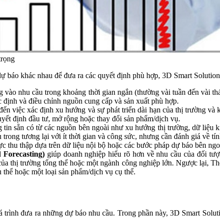
trọng
ự báo khác nhau để đưa ra các quyết định phù hợp, 3D Smart Solutions 
g vào nhu cầu trong khoảng thời gian ngắn (thường vài tuần đến vài th
c định và điều chỉnh nguồn cung cấp và sản xuất phù hợp.
đến việc xác định xu hướng và sự phát triển dài hạn của thị trường và 
yết định đầu tư, mở rộng hoặc thay đổi sản phẩm/dịch vụ.
 tin sẵn có từ các nguồn bên ngoài như xu hướng thị trường, dữ liệu kin
trong tương lại với ít thời gian và công sức, nhưng cần đánh giá về tín
ực thu thập dựa trên dữ liệu nội bộ hoặc các bước pháp dự báo bên ngo
Forecasting)
giúp doanh nghiệp hiểu rõ hơn về nhu cầu của đối tượn
của thị trường tổng thể hoặc một ngành công nghiệp lớn. Ngược lại, 
 thể hoặc một loại sản phẩm/dịch vụ cụ thể.
 trình đưa ra những dự báo nhu cầu. Trong phần này, 3D Smart Soluti