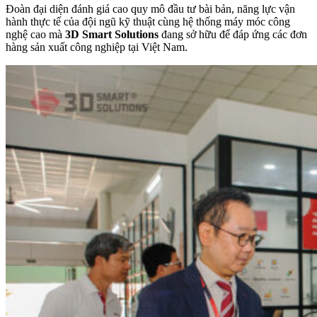
Đoàn đại diện đánh giá cao quy mô đầu tư bài bản, năng lực vận
hành thực tế của đội ngũ kỹ thuật cùng hệ thống máy móc công
nghệ cao mà
3D Smart Solutions
đang sở hữu để đáp ứng các đơn
hàng sản xuất công nghiệp tại Việt Nam.