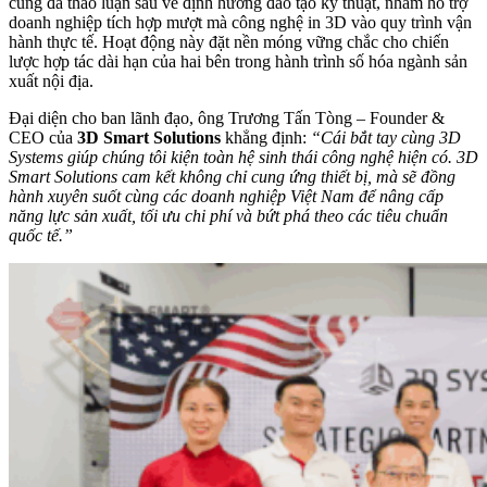
cũng đã thảo luận sâu về định hướng đào tạo kỹ thuật, nhằm hỗ trợ
doanh nghiệp tích hợp mượt mà công nghệ in 3D vào quy trình vận
hành thực tế. Hoạt động này đặt nền móng vững chắc cho chiến
lược hợp tác dài hạn của hai bên trong hành trình số hóa ngành sản
xuất nội địa.
Đại diện cho ban lãnh đạo, ông Trương Tấn Tòng – Founder &
CEO của
3D Smart Solutions
khẳng định:
“Cái bắt tay cùng 3D
Systems giúp chúng tôi kiện toàn hệ sinh thái công nghệ hiện có. 3D
Smart Solutions cam kết không chỉ cung ứng thiết bị, mà sẽ đồng
hành xuyên suốt cùng các doanh nghiệp Việt Nam để nâng cấp
năng lực sản xuất, tối ưu chi phí và bứt phá theo các tiêu chuẩn
quốc tế.”