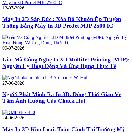
12-07-2026
Máy In 3D Sáp Đúc : Xóa Bỏ Khuôn Ép Truyền
Thống Bằng Máy In 3D ProJet MJP 2500 IC
09-07-2026
Giải Mã Công Nghệ In 3D MultiJet Printing (MJP):
Nguyên Lý Hoạt Động Và Ứng Dụng Thực Tế
27-06-2026
Người Phát Minh Ra In 3D: Dòng Thời Gian Về
Tầm Ảnh Hưởng Của Chuck Hul
24-06-2026
Máy In 3D Kim Loại: Toàn Cảnh Thị Trường Mỹ