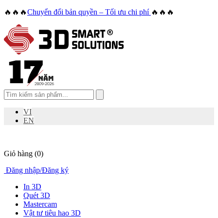
🔥🔥🔥
Chuyển đổi bản quyền – Tối ưu chi phí
🔥🔥🔥
VI
EN
Giỏ hàng
(0)
Đăng nhập
/
Đăng ký
In 3D
Quét 3D
Mastercam
Vật tư tiêu hao 3D