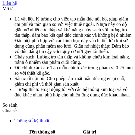
Liên hệ
Mô tả
Là vật liệu lý tưởng cho việc tạo mẫu đúc nội bộ, giúp giảm
chi phí và thời gian so với việc thuê ngoài. Nhựa này có độ
giãn nở nhiệt cực thấp và khả năng cháy sạch với lượng tro
tàn thấp, đảm bảo kết quả đúc chính xác và không bị ô nhiễm.
Đặc biệt phù hợp với các hình học dày và chi tiết lớn khi sử
dụng cùng phần mềm tạo lưới. Giãn nở nhiệt thấp: Đảm bảo
vỏ đúc đáng tin cậy với nguy cơ nứt gãy tối thiểu.
Cháy sạch: Lượng tro tàn thấp và không chứa kim loại nặng,
tránh ô nhiễm sản phẩm cuối cùng.
Độ chính xác cao: Tạo mẫu chính xác trong phạm vi 0.25 mm
so với thiết kế gốc.
Sản xuất nội bộ: Cho phép sản xuất mẫu đúc ngay tại chỗ,
giảm chi phí và thời gian sản xuất.
Tương thích: Hoạt động tốt với các hệ thống kim loại và vỏ
đúc khác nhau, phù hợp cho nhiều ứng dụng đúc khác nhau.
So sánh
Chia sẻ
Thông số kỹ thuật
Tên thông số
Giá trị