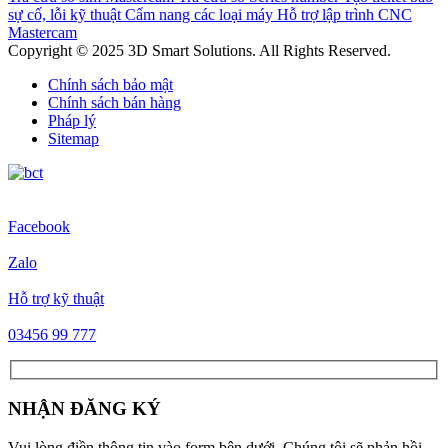
sự cố, lỗi kỹ thuật
Cẩm nang các loại máy
Hỗ trợ lập trình CNC
Mastercam
Copyright © 2025 3D Smart Solutions. All Rights Reserved.
Chính sách bảo mật
Chính sách bán hàng
Pháp lý
Sitemap
Facebook
Zalo
Hỗ trợ kỹ thuật
03456 99 777
NHẬN ĐĂNG KÝ
Vui lòng điền thông tin vào form bên dưới. Chúng tôi sẽ phản hồi