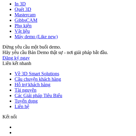
In 3D
Quét 3D
Mastercam
GibbsCAM
Phụ kiện
Vật liệu
Máy demo (Like new)
Đừng yêu cầu một buổi demo.
Hãy yêu cầu Bản Demo thật sự - nơi giải pháp bắt đầu.
Đăng ký ngay
Liên kết nhanh
Về 3D Smart Solutions
Câu chuyện khách hàng
Hỗ trợ khách hàng
Tài nguyên
Các Giải pháp Tiêu Biểu
Tuyển dụng
Liên hệ
Kết nối