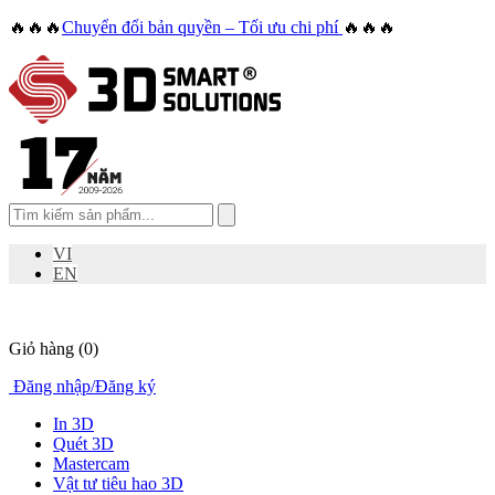
🔥🔥🔥
Chuyển đổi bản quyền – Tối ưu chi phí
🔥🔥🔥
VI
EN
Giỏ hàng
(0)
Đăng nhập
/
Đăng ký
In 3D
Quét 3D
Mastercam
Vật tư tiêu hao 3D