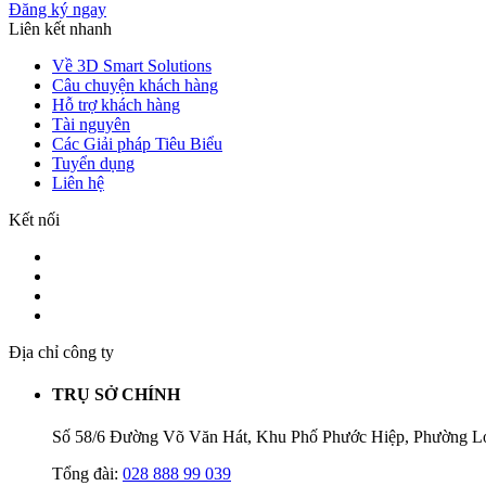
Đăng ký ngay
Liên kết nhanh
Về 3D Smart Solutions
Câu chuyện khách hàng
Hỗ trợ khách hàng
Tài nguyên
Các Giải pháp Tiêu Biểu
Tuyển dụng
Liên hệ
Kết nối
Địa chỉ công ty
TRỤ SỞ CHÍNH
Số 58/6 Đường Võ Văn Hát, Khu Phố Phước Hiệp, Phường L
Tổng đài:
028 888 99 039