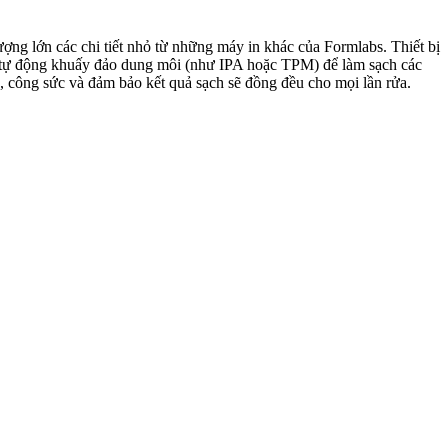
ợng lớn các chi tiết nhỏ từ những máy in khác của Formlabs. Thiết bị
sẽ tự động khuấy đảo dung môi (như IPA hoặc TPM) để làm sạch các
an, công sức và đảm bảo kết quả sạch sẽ đồng đều cho mọi lần rửa.