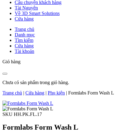
Câu chuyện khách hàng
Tài Nguyên
Về 3D Smart Solutions
Cửa hàng
Trang chủ
Danh mục
Tìm kiếm
Cửa hàng
Tài khoản
Giỏ hàng
Chưa có sản phẩm trong giỏ hàng.
Trang chủ
|
Cửa hàng
|
Phụ kiện
|
Formlabs Form Wash L
SKU HH.PK.FL.17
Formlabs Form Wash L