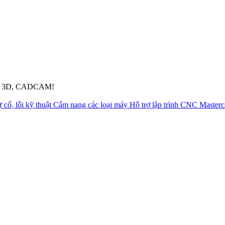
pháp 3D, CADCAM!
 cố, lỗi kỹ thuật
Cẩm nang các loại máy
Hỗ trợ lập trình CNC Master