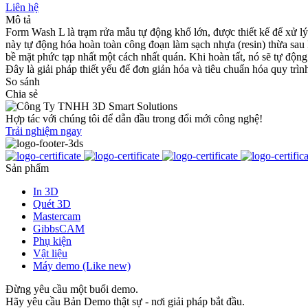
Liên hệ
Mô tả
Form Wash L là trạm rửa mẫu tự động khổ lớn, được thiết kế để xử lý
này tự động hóa hoàn toàn công đoạn làm sạch nhựa (resin) thừa sa
bề mặt phức tạp nhất một cách nhất quán. Khi hoàn tất, nó sẽ tự động 
Đây là giải pháp thiết yếu để đơn giản hóa và tiêu chuẩn hóa quy trì
So sánh
Chia sẻ
Hợp tác với chúng tôi để dẫn đầu trong đổi mới công nghệ!
Trải nghiệm ngay
Sản phẩm
In 3D
Quét 3D
Mastercam
GibbsCAM
Phụ kiện
Vật liệu
Máy demo (Like new)
Đừng yêu cầu một buổi demo.
Hãy yêu cầu Bản Demo thật sự - nơi giải pháp bắt đầu.