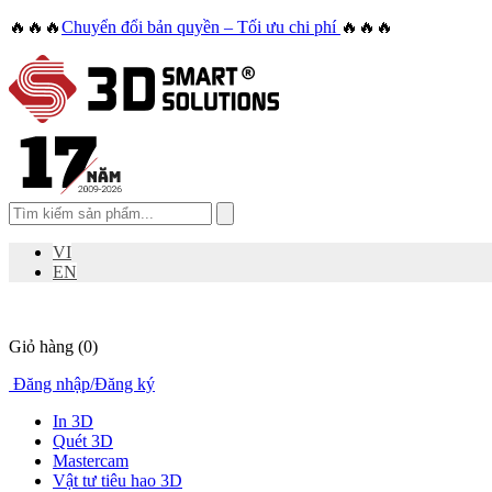
🔥🔥🔥
Chuyển đổi bản quyền – Tối ưu chi phí
🔥🔥🔥
VI
EN
Giỏ hàng
(0)
Đăng nhập
/
Đăng ký
In 3D
Quét 3D
Mastercam
Vật tư tiêu hao 3D