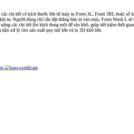
 các chi tiết có kích thước lớn từ máy in Form 3L, Form 3BL hoặc số lư
u khi in. Người dùng chỉ cần đặt thẳng bàn in vào máy, Form Wash L 
nâng các chi tiết lên khỏi dung môi để ráo khô, giúp tiết kiệm thời gi
nh hậu xử lý cho sản xuất quy mô lớn và in 3D khổ lớn.